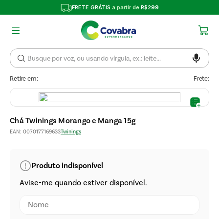
FRETE GRÁTIS
a partir de
R$299
Retire em:
Frete:
Chá Twinings Morango e Manga 15g
EAN
:
0070177169633
Twinings