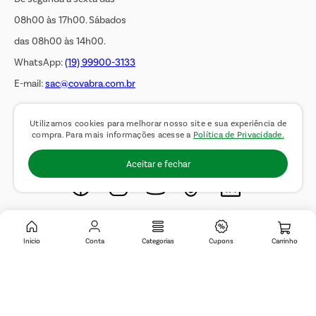
08h00 às 17h00. Sábados
das 08h00 às 14h00.
WhatsApp:
(19) 99900-3133
E-mail:
sac@covabra.com.br
Utilizamos cookies para melhorar nosso site e sua experiência de
Outros Contatos
compra. Para mais informações acesse a
Política de Privacidade.
Negócios Imobiliários
Aceitar e fechar
Novos Fornecedores
Trabalhe Conosco
Inicio
Conta
Categorias
Cupons