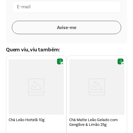
Quem viu, viu também:
10
C
Chá Leão Hortelã 10g
Chá Matte Leão Gelado com
Gengibre & Limão 25g