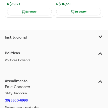
R$
5
,
69
R$
16
,
59
R
Eu quero!
Eu quero!
Institucional
Sobre o Covabra
Políticas
Nossas Lojas
Políticas Covabra
Cliente Bem Estar
Blog
Jornal de Ofertas
Atendimento
Fale Conosco
Transparência Salarial
SAC/Ouvidoria
(19) 3800-6998
De segunda a sexta das