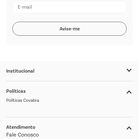
Institucional
Sobre o Covabra
Políticas
Nossas Lojas
Políticas Covabra
Cliente Bem Estar
Blog
Jornal de Ofertas
Atendimento
Fale Conosco
Transparência Salarial