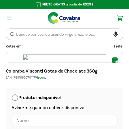
FRETE GRÁTIS
a partir de
R$299
Retire em:
Frete:
Colomba Visconti Gotas de Chocolate 360g
EAN
:
7891962070117
Visconti