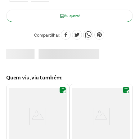
Eu quero!
Compartilhar
Quem viu, viu também:
C
S
1