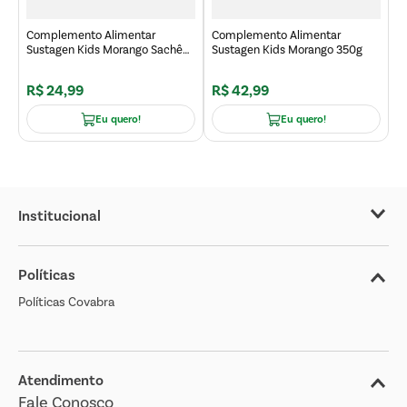
Complemento Alimentar
Complemento Alimentar
Sustagen Kids Morango Sachê
Sustagen Kids Morango 350g
190g
R$
24
,
99
R$
42
,
99
R
Eu quero!
Eu quero!
Institucional
Sobre o Covabra
Políticas
Nossas Lojas
Políticas Covabra
Cliente Bem Estar
Blog
Jornal de Ofertas
Atendimento
Fale Conosco
Transparência Salarial