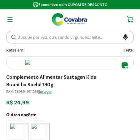
Economize com CUPOM DE DESCONTO
Retire em:
Frete:
Complemento Alimentar Sustagen Kids
Baunilha Sachê 190g
EAN
:
7898941911256
Sustagen
R$
24
,
99