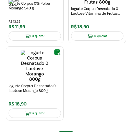
Iogurte Corpus 0% Polpa
Morango 540 g
Iogurte Corpus Desnatado 0
Lactose Vitamina de Frutas
800g
R$
13
,
39
R$
11
,
99
R$
18
,
90
Eu quero!
Eu quero!
Iogurte Corpus Desnatado 0
Lactose Morango 800g
R$
18
,
90
Eu quero!