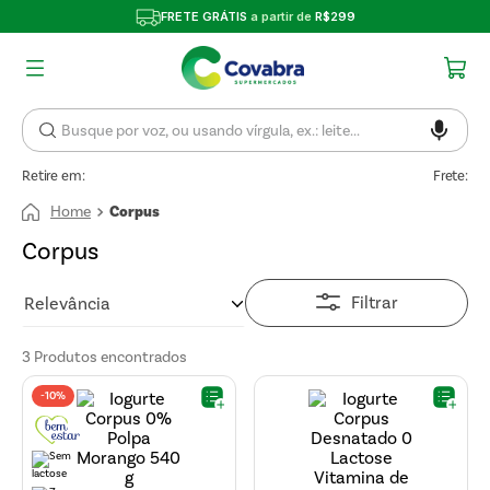
FRETE GRÁTIS
a partir de
R$299
Retire em:
Frete:
Corpus
Corpus
Filtrar
Relevância
3
Produtos
-
10%