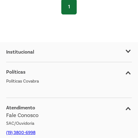
1
Institucional
Sobre o Covabra
Políticas
Nossas Lojas
Políticas Covabra
Cliente Bem Estar
Blog
Jornal de Ofertas
Atendimento
Fale Conosco
Transparência Salarial
SAC/Ouvidoria
(19) 3800-6998