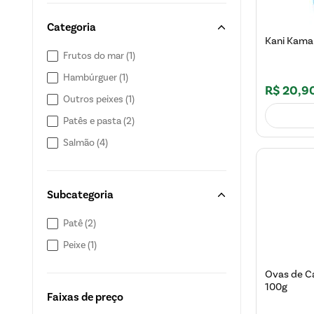
Categoria
Kani Kam
Frutos do mar
(
1
)
Hambúrguer
(
1
)
R$
20
,
9
Outros peixes
(
1
)
Patês e pasta
(
2
)
Salmão
(
4
)
Subcategoria
Patê
(
2
)
Peixe
(
1
)
Ovas de C
100g
Faixas de preço