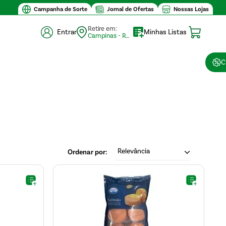
nimo de compra $30
Campanha de Sorte
Jornal de Ofertas
Nossas Lojas
Retire em:
Entrar
Minhas Listas
Campinas - Retirada (10)
C
Relevância