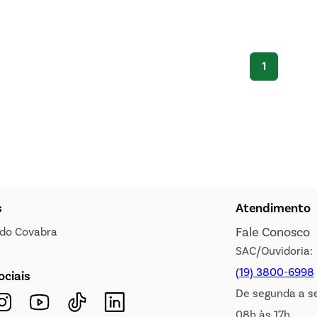
1
s
Atendimento
Fale Conosco
s do Covabra
SAC/Ouvidoria:
(19) 3800-6998
ociais
De segunda a s
08h às 17h.