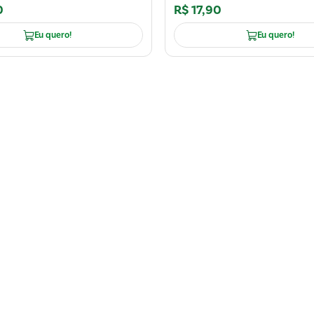
0
R$
17
,
90
Eu quero!
Eu quero!