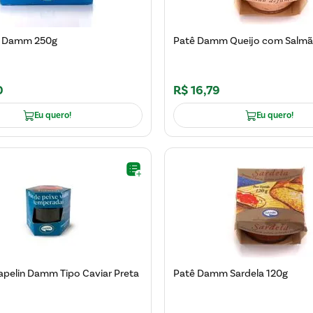
a Damm 250g
Patê Damm Queijo com Salmã
0
R$
16
,
79
Eu quero!
Eu quero!
apelin Damm Tipo Caviar Preta
Patê Damm Sardela 120g