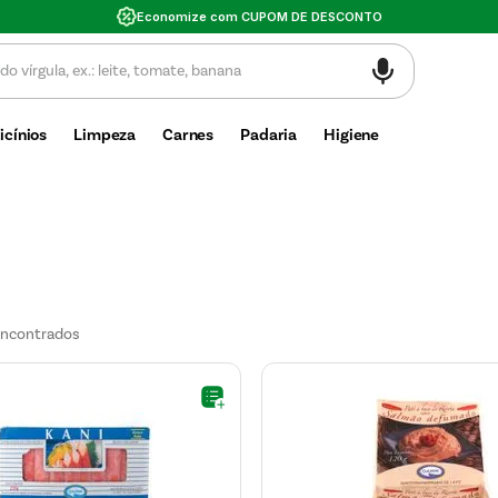
Valor mí
icínios
Limpeza
Carnes
Padaria
Higiene