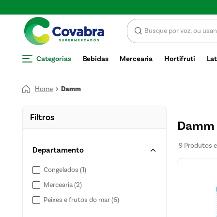
Economize com CUPOM DE DESCONTO
Categorias
Bebidas
Mercearia
Hortifruti
Lat
Damm
Filtros
Damm
9
Produtos
Departamento
Congelados
(
1
)
Mercearia
(
2
)
Peixes e frutos do mar
(
6
)