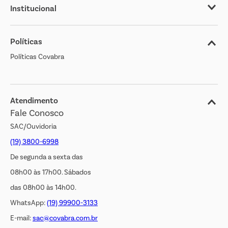
Institucional
Sobre o Covabra
Políticas
Nossas Lojas
Políticas Covabra
Cliente Bem Estar
Blog
Jornal de Ofertas
Atendimento
Fale Conosco
Transparência Salarial
SAC/Ouvidoria
(19) 3800-6998
De segunda a sexta das
08h00 às 17h00. Sábados
das 08h00 às 14h00.
WhatsApp:
(19) 99900-3133
E-mail:
sac@covabra.com.br