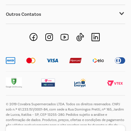
Outros Contatos
Negócios Imobiliários
Novos Fornecedores
Trabalhe Conosco
© 2019 Covabra Supermercados LTDA. Todos os direitos reservados. CNPJ
sob n.º 61.233.151/0001-84, com sede a Rua Domingos Pretti, nº 165, Jardim
de Lucca, Itatiba – SP, CEP 13255-280. Pedidos sujeito a análise e
confirmação de dados. Produtos, preços, ofertas e condições de pagamento
são válidos exclusivamente para o site covabra.com.br durante o dia de
hoje, podendo sofrer alterações sem aviso prévio. Nos reservamos ao direito