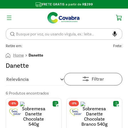
FRETE GRÁTIS
a partir de
R$299
Retire em:
Frete:
Danette
Danette
Filtrar
Relevância
6
Produtos
-
8%
-
8%