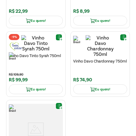
R$
22
,
99
R$
8
,
99
Eu quero!
Eu quero!
-
9%
Vinho Davo Tinto Syrah 750ml
Vinho Davo Chardonnay 750ml
R$
109
,
90
R$
99
,
99
R$
74
,
90
Eu quero!
Eu quero!