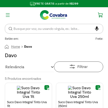
FRETE GRÁTIS
a partir de
R$299
Retire em:
Frete:
Davo
Davo
Filtrar
Relevância
5
Produtos
Suco Davo Integral Tinto Uva
Suco Davo Integral Tinto Uva
1lt
250ml