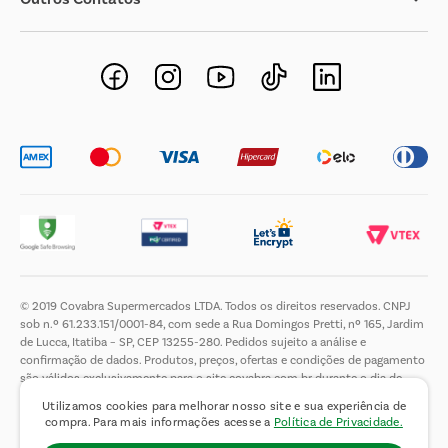
Negócios Imobiliários
Novos Fornecedores
Trabalhe Conosco
© 2019 Covabra Supermercados LTDA. Todos os direitos reservados. CNPJ
sob n.º 61.233.151/0001-84, com sede a Rua Domingos Pretti, nº 165, Jardim
de Lucca, Itatiba – SP, CEP 13255-280. Pedidos sujeito a análise e
confirmação de dados. Produtos, preços, ofertas e condições de pagamento
são válidos exclusivamente para o site covabra.com.br durante o dia de
hoje, podendo sofrer alterações sem aviso prévio. Nos reservamos ao direito
Utilizamos cookies para melhorar nosso site e sua experiência de
de limitar a quantidade máxima de produtos por compra por cliente. Não
compra. Para mais informações acesse a
Política de Privacidade.
vendemos no atacado. Fotos meramente ilustrativas.É proibida a venda e a