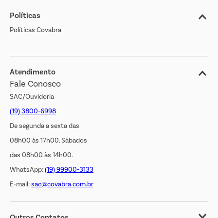
Políticas
Nossas Lojas
Políticas Covabra
Cliente Bem Estar
Blog
Jornal de Ofertas
Atendimento
Fale Conosco
Transparência Salarial
SAC/Ouvidoria
(19) 3800-6998
De segunda a sexta das
08h00 às 17h00. Sábados
das 08h00 às 14h00.
WhatsApp:
(19) 99900-3133
E-mail:
sac@covabra.com.br
Outros Contatos