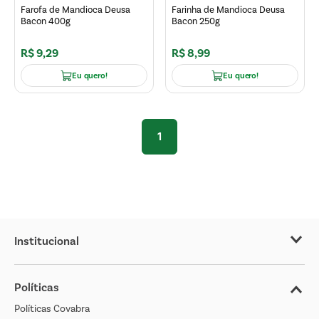
Farofa de Mandioca Deusa
Farinha de Mandioca Deusa
Bacon 400g
Bacon 250g
R$
9
,
29
R$
8
,
99
Eu quero!
Eu quero!
1
Institucional
Sobre o Covabra
Políticas
Nossas Lojas
Políticas Covabra
Cliente Bem Estar