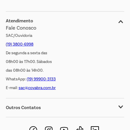
Blog
Jornal de Ofertas
Atendimento
Fale Conosco
Transparência Salarial
SAC/Ouvidoria
(19) 3800-6998
De segunda a sexta das
08h00 às 17h00. Sábados
das 08h00 às 14h00.
WhatsApp:
(19) 99900-3133
E-mail:
sac@covabra.com.br
Outros Contatos
Negócios Imobiliários
Novos Fornecedores