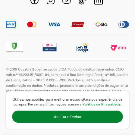
Trabalhe Conosco
© 2019 Covabra Supermercados LTDA. Todos os direitos reservados. CNPJ
sob n.º 61.233.151/0001-84, com sede a Rua Domingos Pretti, nº 165, Jardim
de Lucca, Itatiba – SP, CEP 13255-280. Pedidos sujeito a análise e
confirmação de dados. Produtos, preços, ofertas e condições de pagamento
são válidos exclusivamente para o site covabra.com.br durante o dia de
hoje, podendo sofrer alterações sem aviso prévio. Nos reservamos ao direito
Utilizamos cookies para melhorar nosso site e sua experiência de
de limitar a quantidade máxima de produtos por compra por cliente. Não
compra. Para mais informações acesse a
Política de Privacidade.
vendemos no atacado. Fotos meramente ilustrativas.É proibida a venda e a
entrega de bebidas alcoólicas a menores de 18 (dezoito) anos, conforme Lei
Aceitar e fechar
n.° 8069/90, art. 81, inciso II (Estatuto da Criança e do Adolescente).