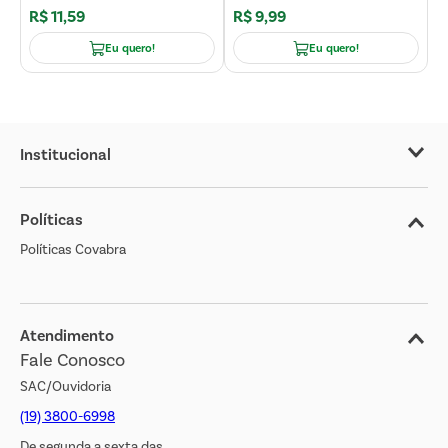
R$
11
,
59
R$
9
,
99
R
Eu quero!
Eu quero!
Institucional
Sobre o Covabra
Políticas
Nossas Lojas
Políticas Covabra
Cliente Bem Estar
Blog
Jornal de Ofertas
Atendimento
Fale Conosco
Transparência Salarial
SAC/Ouvidoria
(19) 3800-6998
De segunda a sexta das