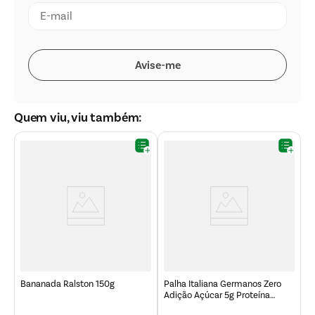
Quem viu, viu também:
D
Bananada Ralston 150g
Palha Italiana Germanos Zero
Adição Açúcar 5g Proteína
Churros 25g