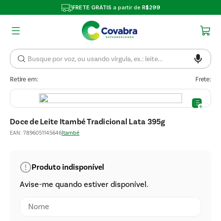
FRETE GRÁTIS
a partir de
R$299
Retire em:
Frete:
Doce de Leite Itambé Tradicional Lata 395g
EAN
:
7896051145646
Itambé