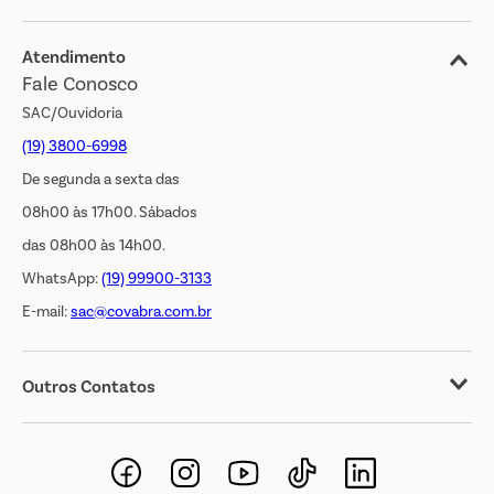
Blog
Jornal de Ofertas
Atendimento
Fale Conosco
Transparência Salarial
SAC/Ouvidoria
(19) 3800-6998
De segunda a sexta das
08h00 às 17h00. Sábados
das 08h00 às 14h00.
WhatsApp:
(19) 99900-3133
E-mail:
sac@covabra.com.br
Outros Contatos
Negócios Imobiliários
Novos Fornecedores