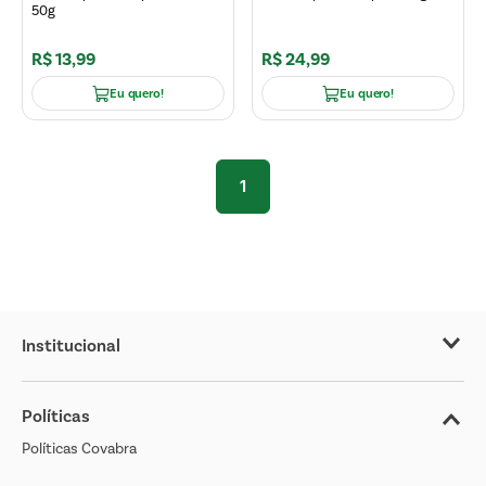
50g
R$
13
,
99
R$
24
,
99
Eu quero!
Eu quero!
1
Institucional
Sobre o Covabra
Políticas
Nossas Lojas
Políticas Covabra
Cliente Bem Estar