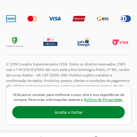
Trabalhe Conosco
© 2019 Covabra Supermercados LTDA. Todos os direitos reservados. CNPJ
sob n.º 61.233.151/0001-84, com sede a Rua Domingos Pretti, nº 165, Jardim
de Lucca, Itatiba – SP, CEP 13255-280. Pedidos sujeito a análise e
confirmação de dados. Produtos, preços, ofertas e condições de pagamento
são válidos exclusivamente para o site covabra.com.br durante o dia de
hoje, podendo sofrer alterações sem aviso prévio. Nos reservamos ao direito
Utilizamos cookies para melhorar nosso site e sua experiência de
de limitar a quantidade máxima de produtos por compra por cliente. Não
compra. Para mais informações acesse a
Política de Privacidade.
vendemos no atacado. Fotos meramente ilustrativas.É proibida a venda e a
entrega de bebidas alcoólicas a menores de 18 (dezoito) anos, conforme Lei
Aceitar e fechar
n.° 8069/90, art. 81, inciso II (Estatuto da Criança e do Adolescente).