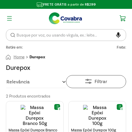
FRETE GRÁTIS
a partir de
R$299
Retire em:
Frete:
Durepox
Durepox
Filtrar
Relevância
2
Produtos
Massa Epóxi Durepox Branco
Massa Epóxi Durepox 100g