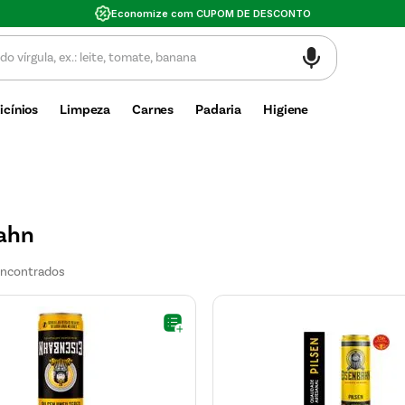
Economize com CUPOM DE DESCONTO
icínios
Limpeza
Carnes
Padaria
Higiene
ahn