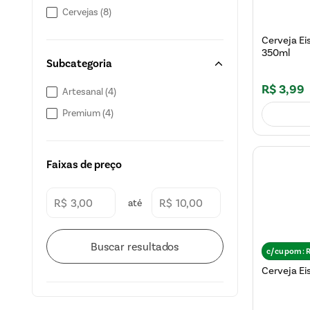
Cervejas
(
8
)
Cerveja Ei
350ml
Subcategoria
R$
3
,
99
Artesanal
(
4
)
Premium
(
4
)
Faixas de preço
R$
R$
c/cupom:
Cerveja Ei