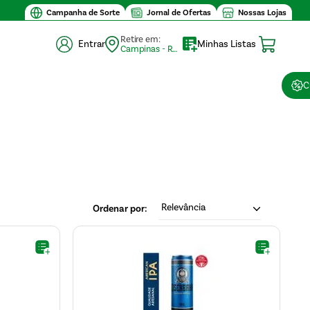
Campanha de Sorte
Jornal de Ofertas
Nossas Lojas
Retire em:
Entrar
Minhas Listas
Campinas - Retirada (10)
C
Relevância