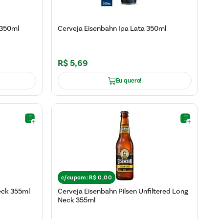
 350ml
Cerveja Eisenbahn Ipa Lata 350ml
R$
5
,
69
Eu quero!
c/cupom:
R$
0
,
00
eck 355ml
Cerveja Eisenbahn Pilsen Unfiltered Long
Neck 355ml