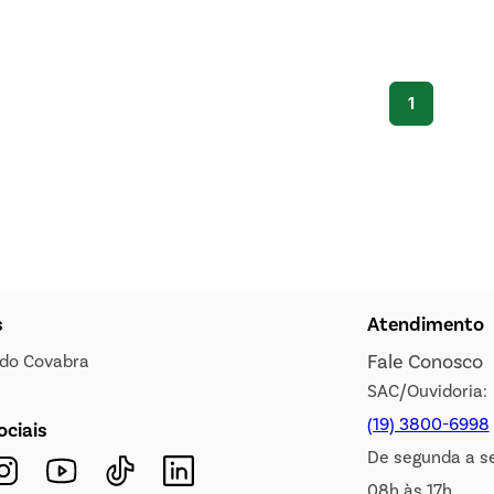
1
s
Atendimento
Fale Conosco
s do Covabra
SAC/Ouvidoria:
(19) 3800-6998
ociais
De segunda a s
08h às 17h.