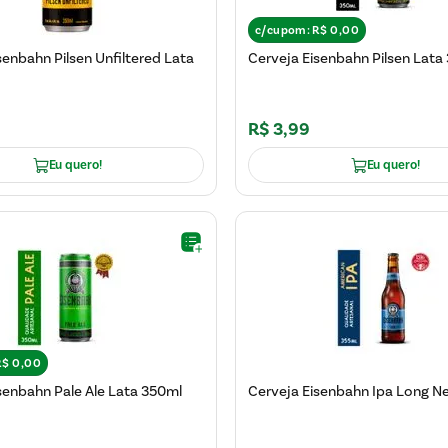
c/cupom:
R$
0
,
00
senbahn Pilsen Unfiltered Lata
Cerveja Eisenbahn Pilsen Lata
R$
3
,
99
Eu quero!
Eu quero!
R$
0
,
00
senbahn Pale Ale Lata 350ml
Cerveja Eisenbahn Ipa Long N