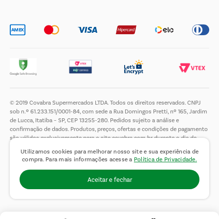
Trabalhe Conosco
© 2019 Covabra Supermercados LTDA. Todos os direitos reservados. CNPJ
sob n.º 61.233.151/0001-84, com sede a Rua Domingos Pretti, nº 165, Jardim
de Lucca, Itatiba – SP, CEP 13255-280. Pedidos sujeito a análise e
confirmação de dados. Produtos, preços, ofertas e condições de pagamento
são válidos exclusivamente para o site covabra.com.br durante o dia de
hoje, podendo sofrer alterações sem aviso prévio. Nos reservamos ao direito
Utilizamos cookies para melhorar nosso site e sua experiência de
de limitar a quantidade máxima de produtos por compra por cliente. Não
compra. Para mais informações acesse a
Política de Privacidade.
vendemos no atacado. Fotos meramente ilustrativas.É proibida a venda e a
entrega de bebidas alcoólicas a menores de 18 (dezoito) anos, conforme Lei
Aceitar e fechar
n.° 8069/90, art. 81, inciso II (Estatuto da Criança e do Adolescente).