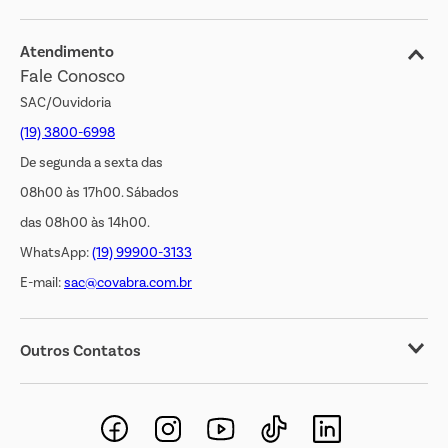
Blog
Jornal de Ofertas
Atendimento
Fale Conosco
Transparência Salarial
SAC/Ouvidoria
(19) 3800-6998
De segunda a sexta das
08h00 às 17h00. Sábados
das 08h00 às 14h00.
WhatsApp:
(19) 99900-3133
E-mail:
sac@covabra.com.br
Outros Contatos
Negócios Imobiliários
Novos Fornecedores