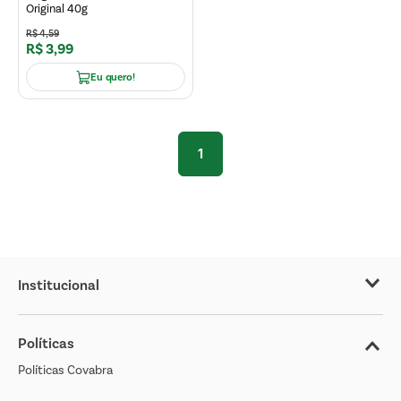
Original 40g
R$
4
,
59
R$
3
,
99
Eu quero!
1
Institucional
Sobre o Covabra
Políticas
Nossas Lojas
Políticas Covabra
Cliente Bem Estar