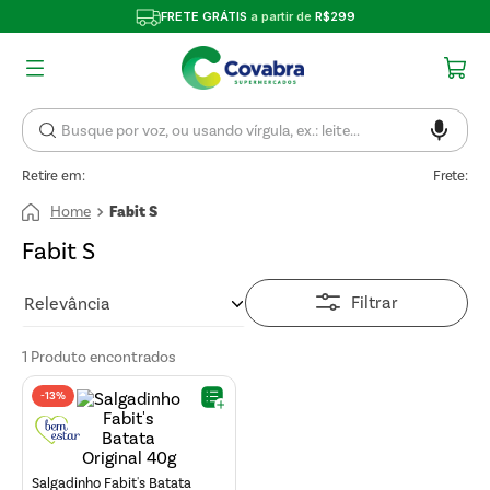
FRETE GRÁTIS
a partir de
R$299
Retire em:
Frete:
Fabit S
Fabit S
Filtrar
Relevância
1
Produto
-
13%
Salgadinho Fabit's Batata