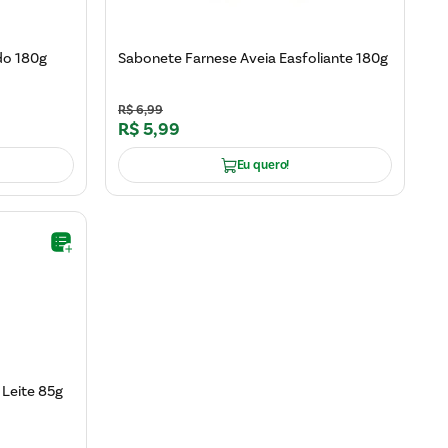
do 180g
Sabonete Farnese Aveia Easfoliante 180g
R$
6
,
99
R$
5
,
99
Eu quero!
 Leite 85g