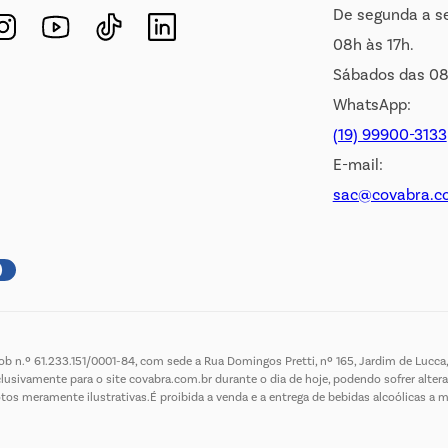
De segunda a s
08h às 17h.
Sábados das 08
WhatsApp:
(19) 99900-3133
E-mail:
sac@covabra.c
 n.º 61.233.151/0001-84, com sede a Rua Domingos Pretti, nº 165, Jardim de Lucca, 
lusivamente para o site covabra.com.br durante o dia de hoje, podendo sofrer altera
meramente ilustrativas.É proibida a venda e a entrega de bebidas alcoólicas a menor