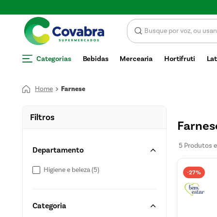
E DESCONTO
Categorias
Bebidas
Mercearia
Hortifruti
Lat
Farnese
Filtros
Farnes
5
Produtos
Departamento
Higiene e beleza
(
5
)
27%
-
Categoria