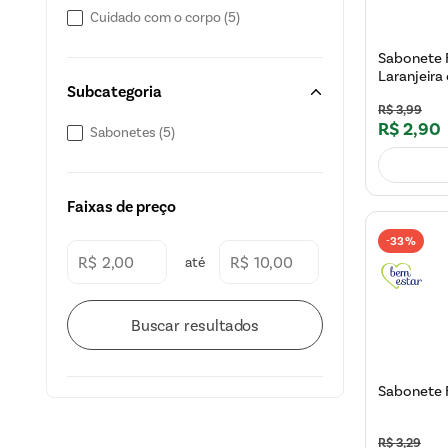
Cuidado com o corpo
(
5
)
Sabonete 
Laranjeira
Subcategoria
R$
3
,
99
R$
2
,
90
Sabonetes
(
5
)
Faixas de preço
33%
-
R$
R$
Sabonete 
R$
3
,
29