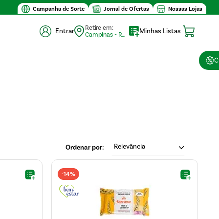
Campanha de Sorte
Jornal de Ofertas
Nossas Lojas
Retire em:
Entrar
Minhas Listas
Campinas - Retirada (10)
C
Relevância
14%
-