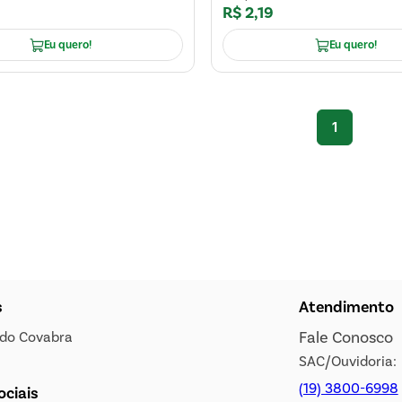
R$
2
,
19
Eu quero!
Eu quero!
1
s
Atendimento
Fale Conosco
s do Covabra
SAC/Ouvidoria:
(19) 3800-6998
ociais