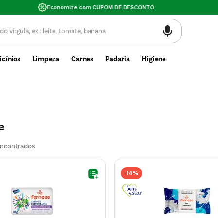
Valor mínimo de compra $30
icínios
Limpeza
Carnes
Padaria
Higiene
e
14%
-