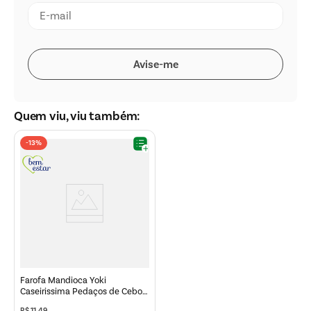
Quem viu, viu também:
-
13%
Farofa Mandioca Yoki
Caseirissima Pedaços de Cebola
200g
R$
11
,
49