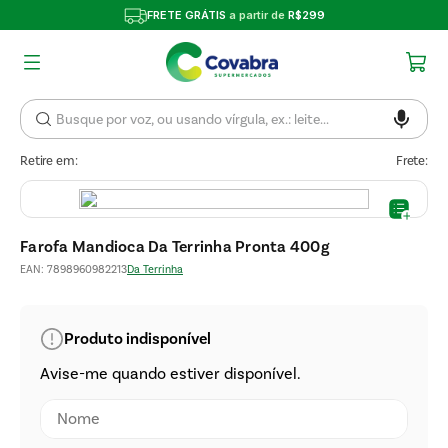
FRETE GRÁTIS
a partir de
R$299
Retire em:
Frete:
Farofa Mandioca Da Terrinha Pronta 400g
EAN
:
7898960982213
Da Terrinha