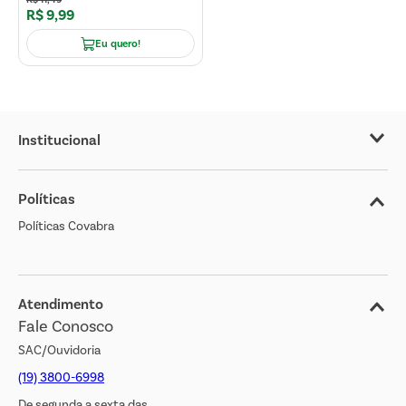
R$
9
,
99
Eu quero!
Institucional
Sobre o Covabra
Políticas
Nossas Lojas
Políticas Covabra
Cliente Bem Estar
Blog
Jornal de Ofertas
Atendimento
Fale Conosco
Transparência Salarial
SAC/Ouvidoria
(19) 3800-6998
De segunda a sexta das