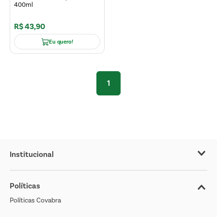
400ml
R$
43
,
90
Eu quero!
1
Institucional
Sobre o Covabra
Políticas
Nossas Lojas
Políticas Covabra
Cliente Bem Estar