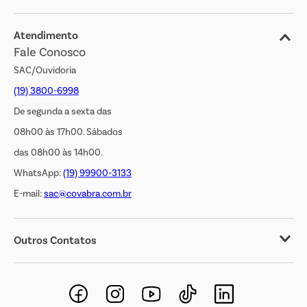
Blog
Jornal de Ofertas
Atendimento
Fale Conosco
Transparência Salarial
SAC/Ouvidoria
(19) 3800-6998
De segunda a sexta das
08h00 às 17h00. Sábados
das 08h00 às 14h00.
WhatsApp:
(19) 99900-3133
E-mail:
sac@covabra.com.br
Outros Contatos
Negócios Imobiliários
Novos Fornecedores