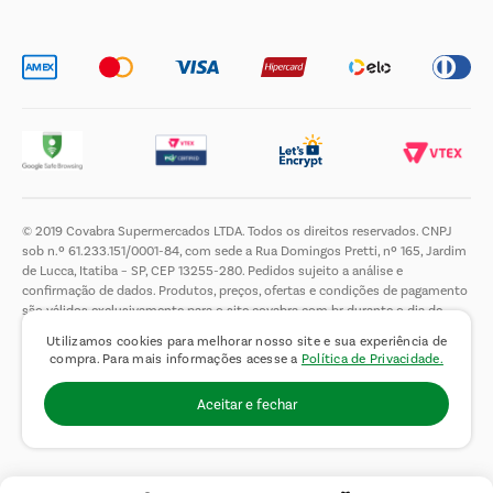
Trabalhe Conosco
© 2019 Covabra Supermercados LTDA. Todos os direitos reservados. CNPJ
sob n.º 61.233.151/0001-84, com sede a Rua Domingos Pretti, nº 165, Jardim
de Lucca, Itatiba – SP, CEP 13255-280. Pedidos sujeito a análise e
confirmação de dados. Produtos, preços, ofertas e condições de pagamento
são válidos exclusivamente para o site covabra.com.br durante o dia de
hoje, podendo sofrer alterações sem aviso prévio. Nos reservamos ao direito
Utilizamos cookies para melhorar nosso site e sua experiência de
de limitar a quantidade máxima de produtos por compra por cliente. Não
compra. Para mais informações acesse a
Política de Privacidade.
vendemos no atacado. Fotos meramente ilustrativas.É proibida a venda e a
entrega de bebidas alcoólicas a menores de 18 (dezoito) anos, conforme Lei
Aceitar e fechar
n.° 8069/90, art. 81, inciso II (Estatuto da Criança e do Adolescente).