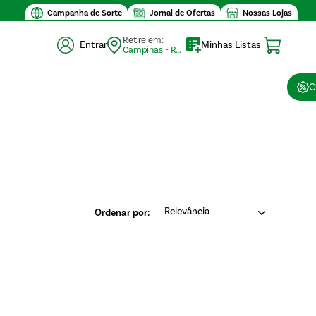
 compra $30
Campanha de Sorte
Jornal de Ofertas
Nossas Lojas
Retire em:
Entrar
Minhas Listas
Campinas - Retirada (10)
C
Relevância