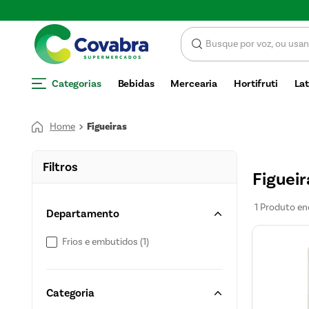
Economize com CUPOM DE DESCONTO
Categorias
Bebidas
Mercearia
Hortifruti
Lat
Figueiras
Filtros
Figueir
1
Produto
Departamento
Frios e embutidos
(
1
)
Categoria