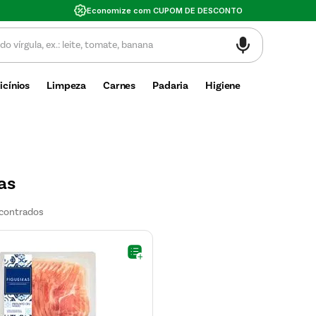
Valor mínimo de
icínios
Limpeza
Carnes
Padaria
Higiene
as