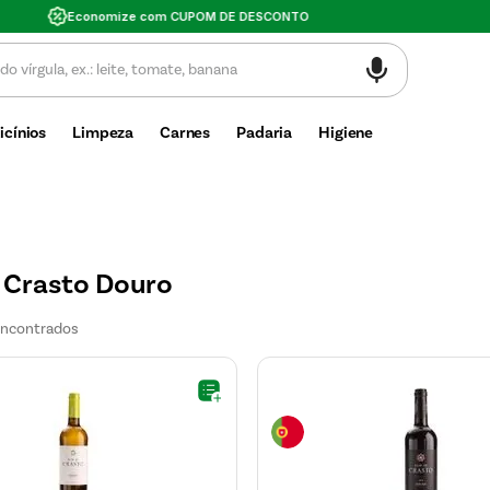
Valor mínimo de compra $30
icínios
Limpeza
Carnes
Padaria
Higiene
e Crasto Douro