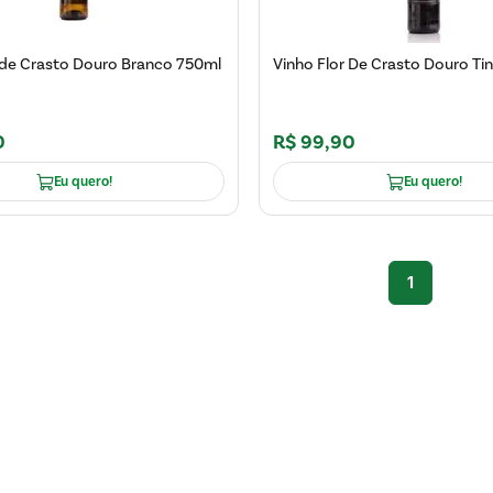
 de Crasto Douro Branco 750ml
Vinho Flor De Crasto Douro Ti
0
R$
99
,
90
Eu quero!
Eu quero!
1