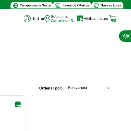
Campanha de Sorte
Jornal de Ofertas
Nossas Lojas
Retire em:
Entrar
Minhas Listas
Campinas - Retirada (10)
C
Relevância