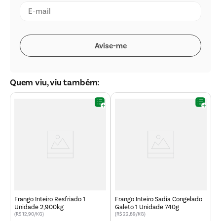
Quem viu, viu também:
F
C
Frango Inteiro Resfriado 1
Frango Inteiro Sadia Congelado
Unidade 2,900kg
Galeto 1 Unidade 740g
(R$ 12,90/KG)
(R$ 22,89/KG)
(R
R