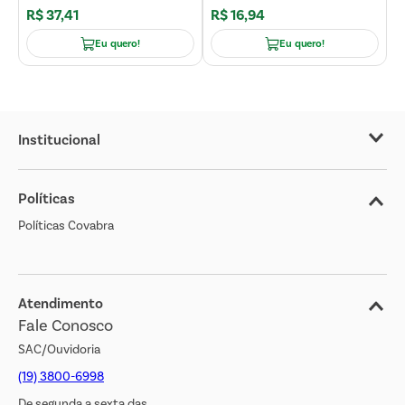
R$
37
,
41
R$
16
,
94
R
Eu quero!
Eu quero!
Institucional
Sobre o Covabra
Políticas
Nossas Lojas
Políticas Covabra
Cliente Bem Estar
Blog
Jornal de Ofertas
Atendimento
Fale Conosco
Transparência Salarial
SAC/Ouvidoria
(19) 3800-6998
De segunda a sexta das