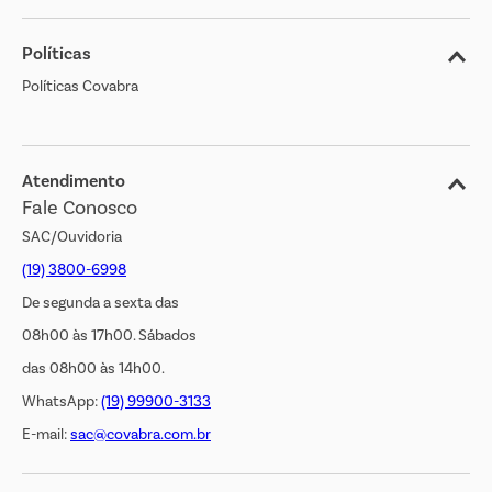
Sobre o Covabra
Políticas
Nossas Lojas
Políticas Covabra
Cliente Bem Estar
Blog
Jornal de Ofertas
Atendimento
Fale Conosco
Transparência Salarial
SAC/Ouvidoria
(19) 3800-6998
De segunda a sexta das
08h00 às 17h00. Sábados
das 08h00 às 14h00.
WhatsApp:
(19) 99900-3133
E-mail:
sac@covabra.com.br