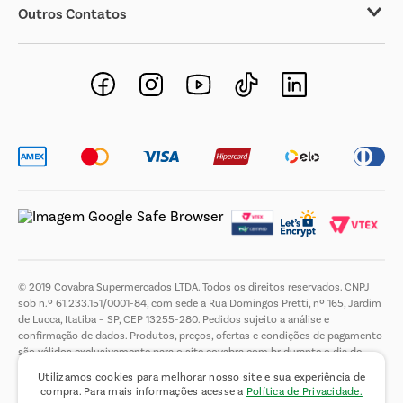
Outros Contatos
Negócios Imobiliários
Novos Fornecedores
Trabalhe Conosco
© 2019 Covabra Supermercados LTDA. Todos os direitos reservados. CNPJ
sob n.º 61.233.151/0001-84, com sede a Rua Domingos Pretti, nº 165, Jardim
de Lucca, Itatiba – SP, CEP 13255-280. Pedidos sujeito a análise e
confirmação de dados. Produtos, preços, ofertas e condições de pagamento
são válidos exclusivamente para o site covabra.com.br durante o dia de
hoje, podendo sofrer alterações sem aviso prévio. Nos reservamos ao direito
Utilizamos cookies para melhorar nosso site e sua experiência de
de limitar a quantidade máxima de produtos por compra por cliente. Não
compra. Para mais informações acesse a
Política de Privacidade.
vendemos no atacado. Fotos meramente ilustrativas.É proibida a venda e a