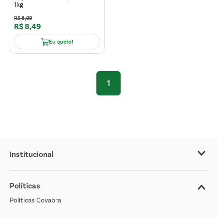
1kg
R$
8
,
99
R$
8
,
49
Eu quero!
1
Institucional
Sobre o Covabra
Políticas
Nossas Lojas
Políticas Covabra
Cliente Bem Estar