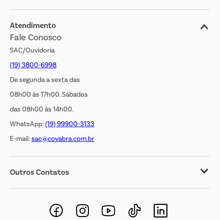
Blog
Jornal de Ofertas
Atendimento
Fale Conosco
Transparência Salarial
SAC/Ouvidoria
(19) 3800-6998
De segunda a sexta das
08h00 às 17h00. Sábados
das 08h00 às 14h00.
WhatsApp:
(19) 99900-3133
E-mail:
sac@covabra.com.br
Outros Contatos
Negócios Imobiliários
Novos Fornecedores