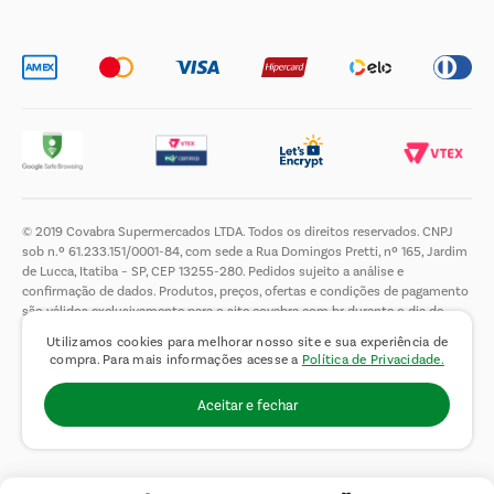
Trabalhe Conosco
© 2019 Covabra Supermercados LTDA. Todos os direitos reservados. CNPJ
sob n.º 61.233.151/0001-84, com sede a Rua Domingos Pretti, nº 165, Jardim
de Lucca, Itatiba – SP, CEP 13255-280. Pedidos sujeito a análise e
confirmação de dados. Produtos, preços, ofertas e condições de pagamento
são válidos exclusivamente para o site covabra.com.br durante o dia de
hoje, podendo sofrer alterações sem aviso prévio. Nos reservamos ao direito
Utilizamos cookies para melhorar nosso site e sua experiência de
de limitar a quantidade máxima de produtos por compra por cliente. Não
compra. Para mais informações acesse a
Política de Privacidade.
vendemos no atacado. Fotos meramente ilustrativas.É proibida a venda e a
entrega de bebidas alcoólicas a menores de 18 (dezoito) anos, conforme Lei
Aceitar e fechar
n.° 8069/90, art. 81, inciso II (Estatuto da Criança e do Adolescente).