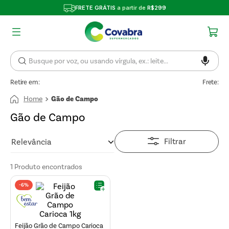
FRETE GRÁTIS
a partir de
R$299
Retire em:
Frete:
Gão de Campo
Gão de Campo
Filtrar
Relevância
1
Produto
-
6%
Feijão Grão de Campo Carioca