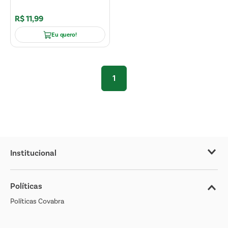
R$
11
,
99
Eu quero!
1
Institucional
Sobre o Covabra
Políticas
Nossas Lojas
Políticas Covabra
Cliente Bem Estar
Blog