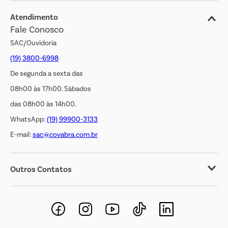
Jornal de Ofertas
Atendimento
Fale Conosco
Transparência Salarial
SAC/Ouvidoria
(19) 3800-6998
De segunda a sexta das
08h00 às 17h00. Sábados
das 08h00 às 14h00.
WhatsApp:
(19) 99900-3133
E-mail:
sac@covabra.com.br
Outros Contatos
Negócios Imobiliários
Novos Fornecedores
Trabalhe Conosco