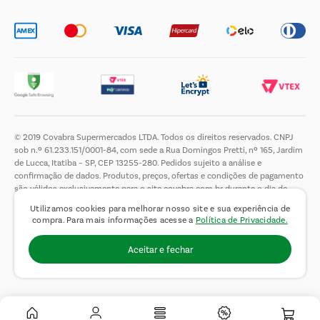
© 2019 Covabra Supermercados LTDA. Todos os direitos reservados. CNPJ
sob n.º 61.233.151/0001-84, com sede a Rua Domingos Pretti, nº 165, Jardim
de Lucca, Itatiba – SP, CEP 13255-280. Pedidos sujeito a análise e
confirmação de dados. Produtos, preços, ofertas e condições de pagamento
são válidos exclusivamente para o site covabra.com.br durante o dia de
hoje, podendo sofrer alterações sem aviso prévio. Nos reservamos ao direito
Utilizamos cookies para melhorar nosso site e sua experiência de
de limitar a quantidade máxima de produtos por compra por cliente. Não
compra. Para mais informações acesse a
Política de Privacidade.
vendemos no atacado. Fotos meramente ilustrativas.É proibida a venda e a
entrega de bebidas alcoólicas a menores de 18 (dezoito) anos, conforme Lei
Aceitar e fechar
n.° 8069/90, art. 81, inciso II (Estatuto da Criança e do Adolescente).