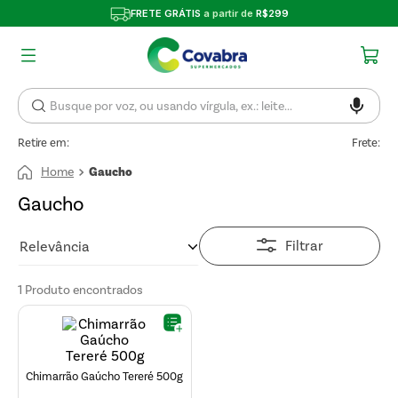
FRETE GRÁTIS
a partir de
R$299
Retire em:
Frete:
Gaucho
Gaucho
Filtrar
Relevância
1
Produto
Chimarrão Gaúcho Tereré 500g