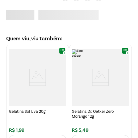
Quem viu, viu também:
G
A
Gelatina Sol Uva 20g
Gelatina Dr. Oetker Zero
Morango 12g
R$
1
,
99
R$
5
,
49
R