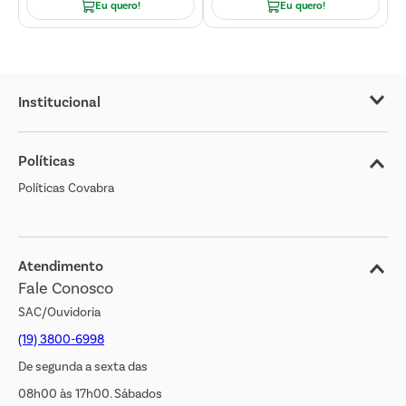
Eu quero!
Eu quero!
Institucional
Sobre o Covabra
Políticas
Nossas Lojas
Políticas Covabra
Cliente Bem Estar
Blog
Jornal de Ofertas
Atendimento
Fale Conosco
Transparência Salarial
SAC/Ouvidoria
(19) 3800-6998
De segunda a sexta das
08h00 às 17h00. Sábados