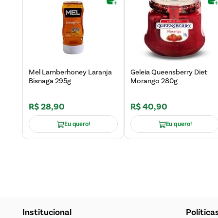
Mel Lamberhoney Laranja
Geleia Queensberry Diet
Bisnaga 295g
Morango 280g
R$
28
,
90
R$
40
,
90
Eu quero!
Eu quero!
Institucional
Política