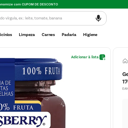
Valor mínimo de compra $30
icínios
Limpeza
Carnes
Padaria
Higiene
Ge
1
EA