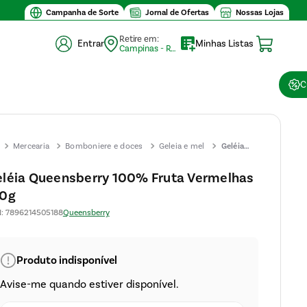
Campanha de Sorte
Jornal de Ofertas
Nossas Lojas
Retire em:
Entrar
Minhas Listas
Campinas - Retirada (10)
C
Mercearia
Bomboniere e doces
Geleia e mel
Geléia
Queensberry
léia Queensberry 100% Fruta Vermelhas
100% Fruta
70g
Vermelhas
170g
N
:
7896214505188
Queensberry