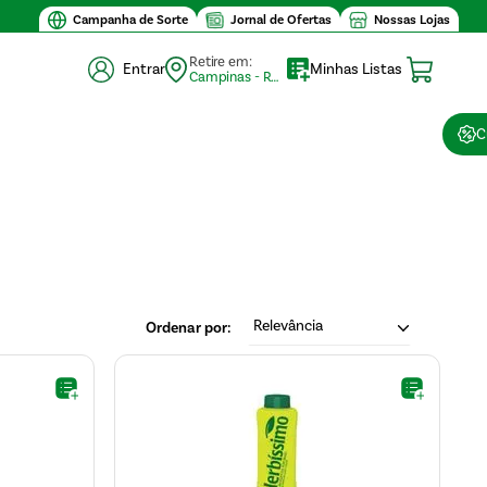
Campanha de Sorte
Jornal de Ofertas
Nossas Lojas
Retire em:
Entrar
Minhas Listas
Campinas - Retirada (10)
C
Relevância