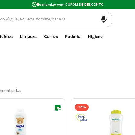
Valor mínimo de compra $30
icínios
Limpeza
Carnes
Padaria
Higiene
24%
-