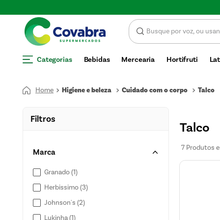
 CUPOM DE DESCONTO
Categorias
Bebidas
Mercearia
Hortifruti
Lat
Higiene e beleza
Cuidado com o corpo
Talco
Filtros
Talco
7
Produtos
Marca
Granado
(
1
)
Herbissimo
(
3
)
Johnson's
(
2
)
Lukinha
(
1
)