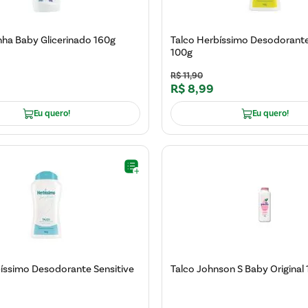
nha Baby Glicerinado 160g
Talco Herbíssimo Desodorante
100g
R$
11
,
90
0
R$
8
,
99
Eu quero!
Eu quero!
íssimo Desodorante Sensitive
Talco Johnson S Baby Original