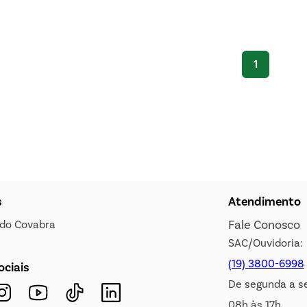
1
s
Atendimento
Fale Conosco
s do Covabra
SAC/Ouvidoria:
(19) 3800-6998
ociais
De segunda a s
08h às 17h.