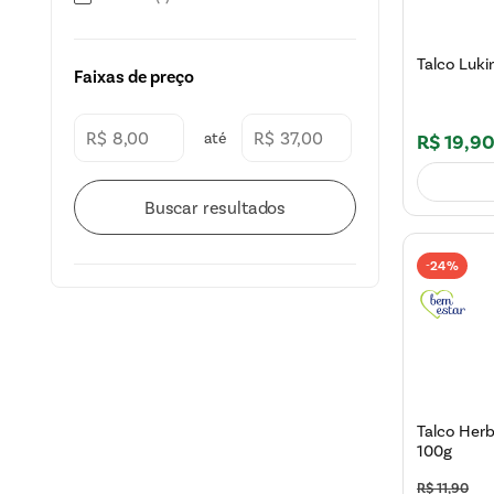
Talco Luki
Faixas de preço
R$
R$
R$
19
,
9
24%
-
Talco Herb
100g
R$
11
,
90