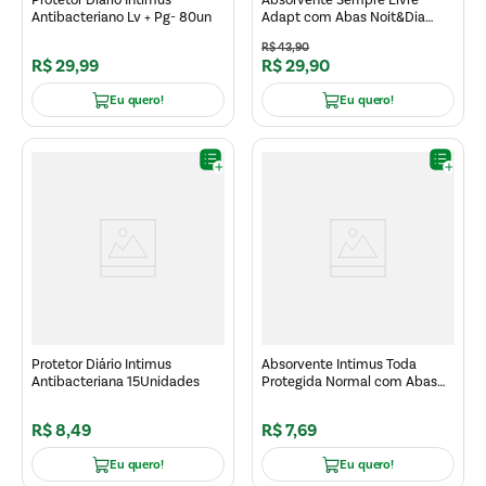
Antibacteriano Lv + Pg- 80un
Adapt com Abas Noit&Dia
Seca Lv+ Pg- 32un
R$
43
,
90
R$
29
,
99
R$
29
,
90
Eu quero!
Eu quero!
Protetor Diário Intimus
Absorvente Intimus Toda
Antibacteriana 15Unidades
Protegida Normal com Abas
Suave 8un
R$
8
,
49
R$
7
,
69
Eu quero!
Eu quero!