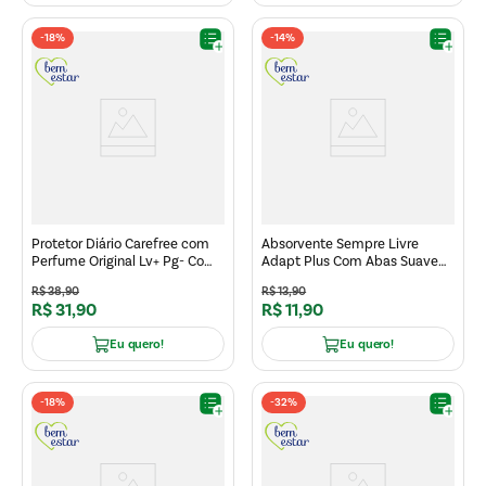
-
18%
-
14%
Protetor Diário Carefree com
Absorvente Sempre Livre
Perfume Original Lv+ Pg- Com
Adapt Plus Com Abas Suave
80 Un
Leve Mais Pague Menos 16 un
R$
38
,
90
R$
13
,
90
R$
31
,
90
R$
11
,
90
Eu quero!
Eu quero!
-
18%
-
32%