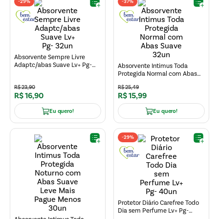
-
29%
-
37%
Absorvente Sempre Livre
Adaptc/abas Suave Lv+ Pg-
Absorvente Intimus Toda
32un
Protegida Normal com Abas
Suave 32un
R$
23
,
90
R$
25
,
49
R$
16
,
90
R$
15
,
99
Eu quero!
Eu quero!
-
29%
Protetor Diário Carefree Todo
Dia sem Perfume Lv+ Pg-
40un