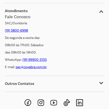
Blog
Jornal de Ofertas
Atendimento
Fale Conosco
Transparência Salarial
SAC/Ouvidoria
(19) 3800-6998
De segunda a sexta das
08h00 às 17h00. Sábados
das 08h00 às 14h00.
WhatsApp:
(19) 99900-3133
E-mail:
sac@covabra.com.br
Outros Contatos
Negócios Imobiliários
Novos Fornecedores
Trabalhe Conosco