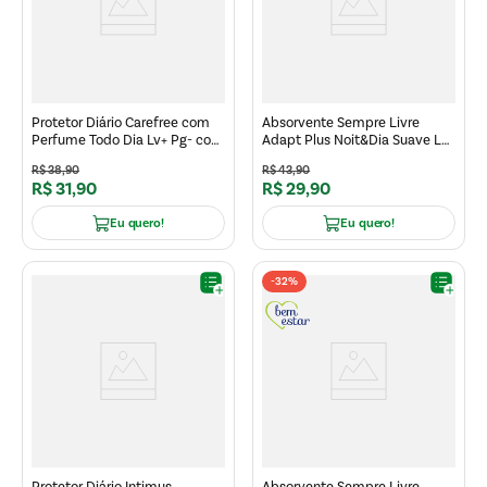
Protetor Diário Carefree com
Absorvente Sempre Livre
Perfume Todo Dia Lv+ Pg- com
Adapt Plus Noit&Dia Suave Lv+
80un
Pg- 32un
R$
38
,
90
R$
43
,
90
R$
31
,
90
R$
29
,
90
Eu quero!
Eu quero!
-
32%
Protetor Diário Intimus
Absorvente Sempre Livre