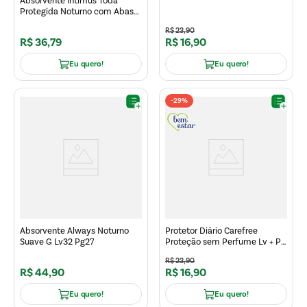
Absorvente Intimus Toda
Protegida Noturno com Abas
Suave Leve Mais Pague Menos
R$
23
,
90
30un
R$
36
,
79
R$
16
,
90
Eu quero!
Eu quero!
-
29%
Absorvente Always Noturno
Protetor Diário Carefree
Suave G Lv32 Pg27
Proteção sem Perfume Lv + Pg
- 40un
R$
23
,
90
R$
44
,
90
R$
16
,
90
Eu quero!
Eu quero!