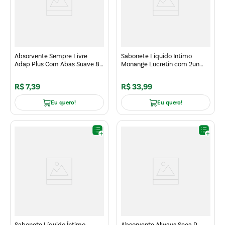
Absorvente Sempre Livre
Sabonete Líquido Intimo
Adap Plus Com Abas Suave 8
Monange Lucretin com 2un
un
200ml
R$
7
,
39
R$
33
,
99
Eu quero!
Eu quero!
Sabonete Líquido Íntimo
Absorvente Always Seca P