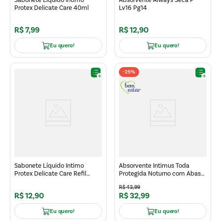
Protex Delicate Care 40ml
Lv16 Pg14
R$
7
,
99
R$
12
,
90
Eu quero!
Eu quero!
-
25%
Sabonete Líquido Intimo
Absorvente Intimus Toda
Protex Delicate Care Refil
Protegida Noturno com Abas
140ml
Suave Leve Mais Pague Menos
R$
43
,
99
45un
R$
12
,
90
R$
32
,
99
Eu quero!
Eu quero!