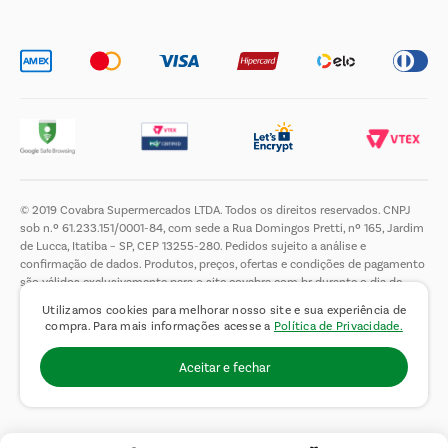
Trabalhe Conosco
© 2019 Covabra Supermercados LTDA. Todos os direitos reservados. CNPJ
sob n.º 61.233.151/0001-84, com sede a Rua Domingos Pretti, nº 165, Jardim
de Lucca, Itatiba – SP, CEP 13255-280. Pedidos sujeito a análise e
confirmação de dados. Produtos, preços, ofertas e condições de pagamento
são válidos exclusivamente para o site covabra.com.br durante o dia de
hoje, podendo sofrer alterações sem aviso prévio. Nos reservamos ao direito
Utilizamos cookies para melhorar nosso site e sua experiência de
de limitar a quantidade máxima de produtos por compra por cliente. Não
compra. Para mais informações acesse a
Política de Privacidade.
vendemos no atacado. Fotos meramente ilustrativas.É proibida a venda e a
entrega de bebidas alcoólicas a menores de 18 (dezoito) anos, conforme Lei
Aceitar e fechar
n.° 8069/90, art. 81, inciso II (Estatuto da Criança e do Adolescente).