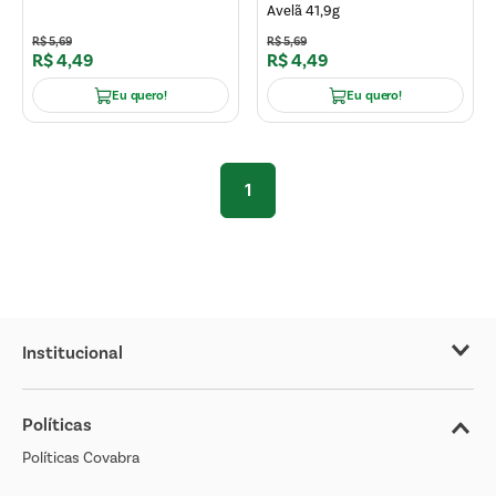
Avelã 41,9g
R$
5
,
69
R$
5
,
69
R$
4
,
49
R$
4
,
49
Eu quero!
Eu quero!
1
Institucional
Sobre o Covabra
Políticas
Nossas Lojas
Políticas Covabra
Cliente Bem Estar