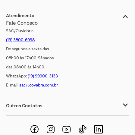
Blog
Jornal de Ofertas
Atendimento
Fale Conosco
Transparência Salarial
SAC/Ouvidoria
(19) 3800-6998
De segunda a sexta das
08h00 às 17h00. Sábados
das 08h00 às 14h00.
WhatsApp:
(19) 99900-3133
E-mail:
sac@covabra.com.br
Outros Contatos
Negócios Imobiliários
Novos Fornecedores