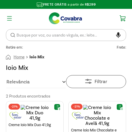
FRETE GRÁTIS
a partir de
R$299
Retire em:
Frete:
Ioio Mix
Ioio Mix
Filtrar
Relevância
2
Produtos
-
21%
-
21%
Creme Ioio Mix Duo 41,9g
Creme Ioio Mix Chocolate e