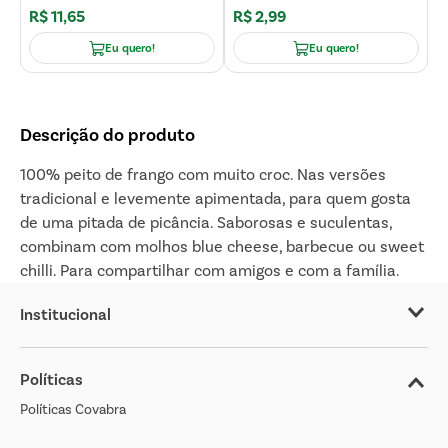
R$
11
,
65
R$
2
,
99
R
Eu quero!
Eu quero!
Descrição do produto
100% peito de frango com muito croc. Nas versões
tradicional e levemente apimentada, para quem gosta
de uma pitada de picância. Saborosas e suculentas,
combinam com molhos blue cheese, barbecue ou sweet
chilli. Para compartilhar com amigos e com a família.
Institucional
Sobre o Covabra
Políticas
Nossas Lojas
Políticas Covabra
Cliente Bem Estar