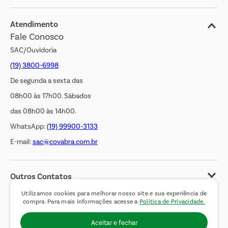
Blog
Jornal de Ofertas
Atendimento
Fale Conosco
Transparência Salarial
SAC/Ouvidoria
(19) 3800-6998
De segunda a sexta das
08h00 às 17h00. Sábados
das 08h00 às 14h00.
WhatsApp:
(19) 99900-3133
E-mail:
sac@covabra.com.br
Outros Contatos
Negócios Imobiliários
Utilizamos cookies para melhorar nosso site e sua experiência de
compra. Para mais informações acesse a
Política de Privacidade.
Novos Fornecedores
Aceitar e fechar