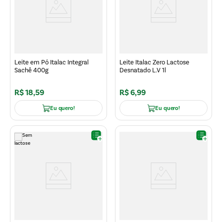
Leite em Pó Italac Integral
Leite Italac Zero Lactose
Sachê 400g
Desnatado L.V 1l
R$
18
,
59
R$
6
,
99
Eu quero!
Eu quero!