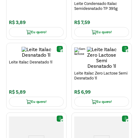
Leite Condensado Italac
Semidesnatado TP 395g
R$
3
,
89
R$
7
,
59
Eu quero!
Eu quero!
Leite Italac Desnatado 1l
Leite Italac Zero Lactose Semi
Desnatado 1l
R$
5
,
89
R$
6
,
99
Eu quero!
Eu quero!