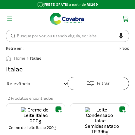
FRETE GRÁTIS
a partir de
R$299
Retire em:
Frete:
Italac
Italac
Filtrar
Relevância
12
Produtos
Creme de Leite Italac 200g