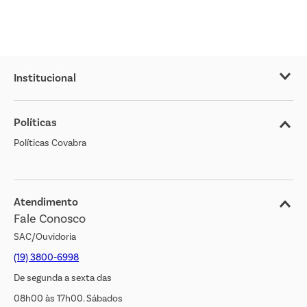
Institucional
Sobre o Covabra
Políticas
Nossas Lojas
Políticas Covabra
Cliente Bem Estar
Blog
Jornal de Ofertas
Atendimento
Fale Conosco
Transparência Salarial
SAC/Ouvidoria
(19) 3800-6998
De segunda a sexta das
08h00 às 17h00. Sábados