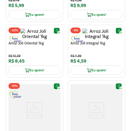
R$
9
,
49
R$
11
,
59
R$
5
,
99
R$
9
,
99
Eu quero!
Eu quero!
-
20%
-
8%
Arroz Joli Oriental 1kg
Arroz Joli Integral 1kg
R$
10
,
59
R$
4
,
99
R$
8
,
45
R$
4
,
59
Eu quero!
Eu quero!
-
10%