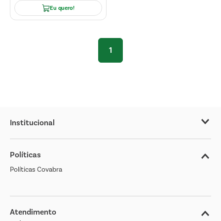
Eu quero!
1
Institucional
Sobre o Covabra
Políticas
Nossas Lojas
Políticas Covabra
Cliente Bem Estar
Blog
Jornal de Ofertas
Atendimento