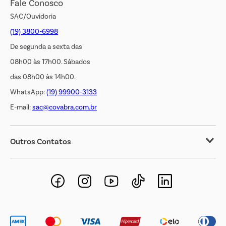
Fale Conosco
Transparência Salarial
SAC/Ouvidoria
(19) 3800-6998
De segunda a sexta das
08h00 às 17h00. Sábados
das 08h00 às 14h00.
WhatsApp:
(19) 99900-3133
E-mail:
sac@covabra.com.br
Outros Contatos
Negócios Imobiliários
Novos Fornecedores
Trabalhe Conosco