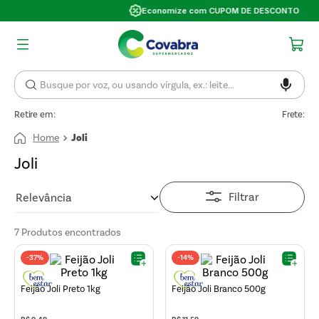
Economize com CUPOM DE DESCONTO
Retire em:
Frete:
Joli
Joli
Filtrar
Relevância
7
Produtos
-
37%
-
14%
Feijão Joli Preto 1kg
Feijão Joli Branco 500g