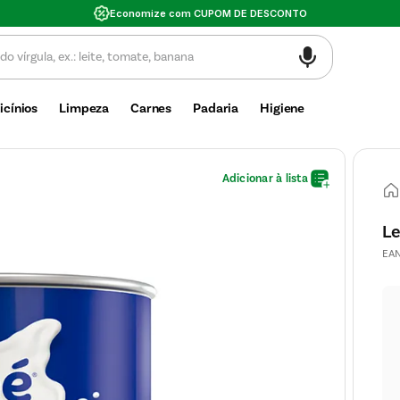
Economize com CUPOM DE DESCONTO
icínios
Limpeza
Carnes
Padaria
Higiene
Le
EA