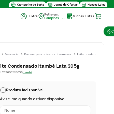
Valor míni
Campanha de Sorte
Jornal de Ofertas
Nossas Lojas
Retire em:
Entrar
Minhas Listas
Campinas - Retirada (10)
C
Mercearia
Preparo para bolos e sobremesas
Leite condensado
Leit
Con
ite Condensado Itambé Lata 395g
Ita
N
:
7896051115038
Itambé
395