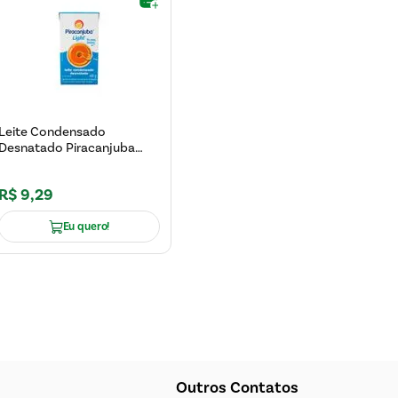
Leite Condensado
Desnatado Piracanjuba
Light 405g
R$
9
,
29
Eu quero!
Outros Contatos