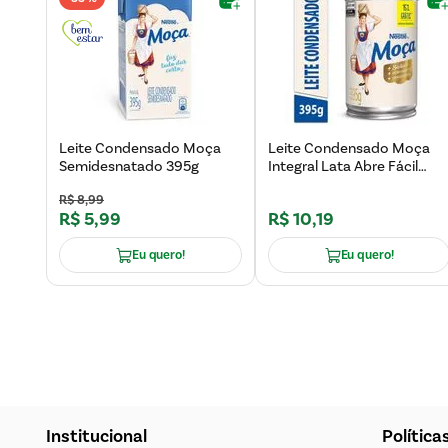
Leite Condensado Moça
Leite Condensado Moça
Semidesnatado 395g
Integral Lata Abre Fácil
395g - 15% Grátis
R$
8
,
99
R$
5
,
99
R$
10
,
19
Eu quero!
Eu quero!
Institucional
Política