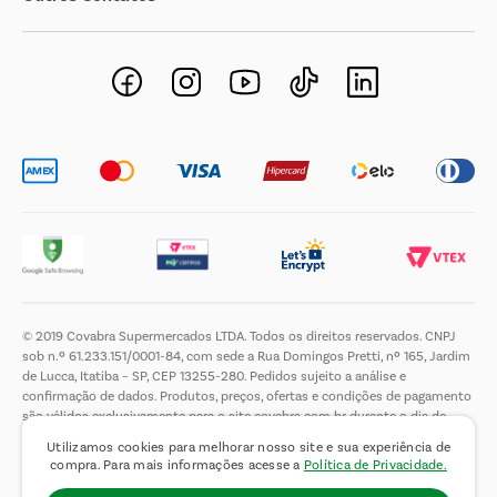
Negócios Imobiliários
Novos Fornecedores
Trabalhe Conosco
© 2019 Covabra Supermercados LTDA. Todos os direitos reservados. CNPJ
sob n.º 61.233.151/0001-84, com sede a Rua Domingos Pretti, nº 165, Jardim
de Lucca, Itatiba – SP, CEP 13255-280. Pedidos sujeito a análise e
confirmação de dados. Produtos, preços, ofertas e condições de pagamento
são válidos exclusivamente para o site covabra.com.br durante o dia de
hoje, podendo sofrer alterações sem aviso prévio. Nos reservamos ao direito
Utilizamos cookies para melhorar nosso site e sua experiência de
de limitar a quantidade máxima de produtos por compra por cliente. Não
compra. Para mais informações acesse a
Política de Privacidade.
vendemos no atacado. Fotos meramente ilustrativas.É proibida a venda e a
entrega de bebidas alcoólicas a menores de 18 (dezoito) anos, conforme Lei