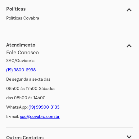
Políticas
Nossas Lojas
Políticas Covabra
Cliente Bem Estar
Blog
Jornal de Ofertas
Atendimento
Fale Conosco
Transparência Salarial
SAC/Ouvidoria
(19) 3800-6998
De segunda a sexta das
08h00 às 17h00. Sábados
das 08h00 às 14h00.
WhatsApp:
(19) 99900-3133
E-mail:
sac@covabra.com.br
Outros Contatos