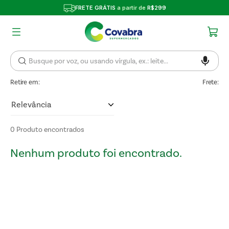
FRETE GRÁTIS
a partir de
R$299
Retire em:
Frete:
Relevância
0
Produto