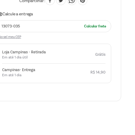
Compartilhar
o sei meu CEP
Loja Campinas - Retirada
Grátis
Em até 1 dia útil
Campinas- Entrega
R$
14
,
90
Em até 1 dia