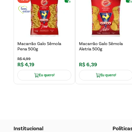
Macarrão Galo Sêmola
Macarrão Galo Sêmola
Pena 500g
Aletria 500g
R$
4
,
99
R$
4
,
19
R$
6
,
39
Eu quero!
Eu quero!
Institucional
Política