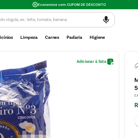
Valor mínimo de compra $30
icínios
Limpeza
Carnes
Padaria
Higiene
M
5
E