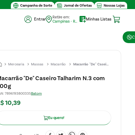
Campanha de Sorte
Jornal de Ofertas
Nossas Lojas
Retire em:
Entrar
Minhas Listas
Campinas - Retirada (10)
C
Mercearia
Massas
Macarrão
Macarrão "De" Caseiro
Talharim N.3 com
acarrão "De" Caseiro Talharim N.3 com
500g
00g
AN
:
7896193800335
Batom
R$
10
,
39
Eu quero!