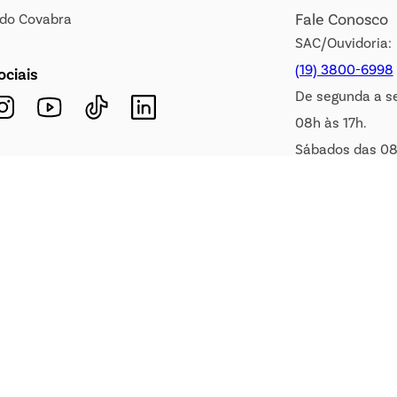
Fale Conosco
s do Covabra
SAC/Ouvidoria:
(19) 3800-6998
ociais
De segunda a s
08h às 17h.
Sábados das 08
WhatsApp:
(19) 99900-3133
E-mail:
sac@covabra.c