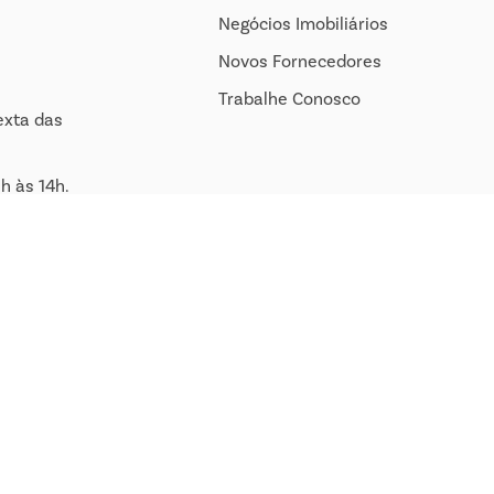
Negócios Imobiliários
Novos Fornecedores
Trabalhe Conosco
exta das
h às 14h.
om.br