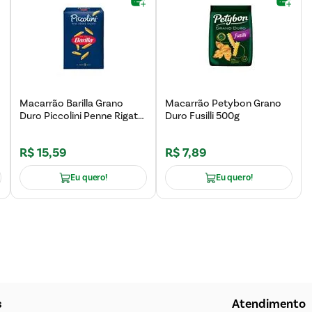
Macarrão Barilla Grano
Macarrão Petybon Grano
Duro Piccolini Penne Rigate
Duro Fusilli 500g
500g
R$
15
,
59
R$
7
,
89
Eu quero!
Eu quero!
s
Atendimento