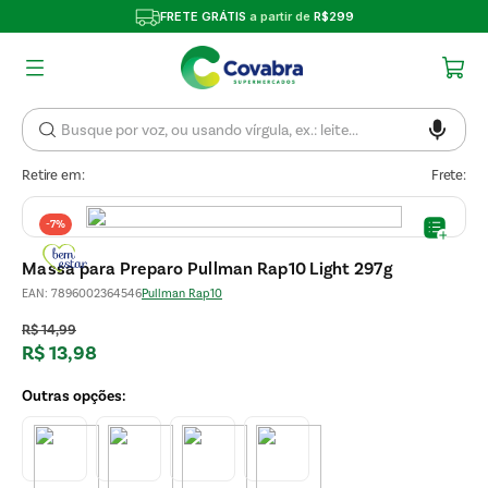
FRETE GRÁTIS
a partir de
R$299
Retire em:
Frete:
-
7%
Massa para Preparo Pullman Rap10 Light 297g
EAN
:
7896002364546
Pullman Rap10
R$
14
,
99
R$
13
,
98