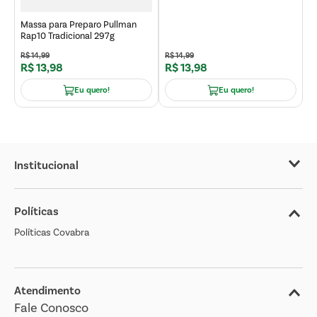
Massa para Preparo Pullman
Massa para Preparo Pullman
Rap10 Tradicional 297g
Rap10 Light 297g
R$
14
,
99
R$
14
,
99
R$
13
,
98
R$
13
,
98
R
Eu quero!
Eu quero!
Institucional
Sobre o Covabra
Políticas
Nossas Lojas
Políticas Covabra
Cliente Bem Estar
Blog
Jornal de Ofertas
Atendimento
Fale Conosco
Transparência Salarial