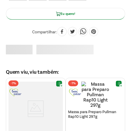
Eu quero!
Compartilhar
Quem viu, viu também:
-
7%
-
7%
M
T