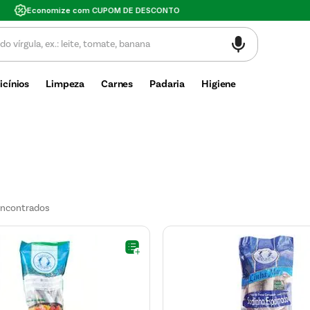
Valor mínimo de compra $30
icínios
Limpeza
Carnes
Padaria
Higiene