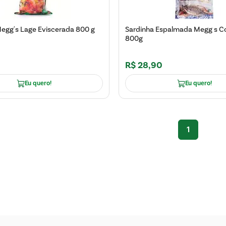
egg's Lage Eviscerada 800 g
Sardinha Espalmada Megg s C
800g
R$
28
,
90
Eu quero!
Eu quero!
1