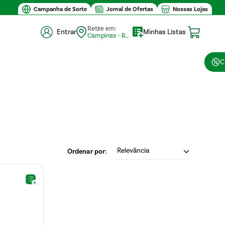
Campanha de Sorte
Jornal de Ofertas
Nossas Lojas
Retire em:
Entrar
Minhas Listas
Campinas - Retirada (10)
C
Relevância