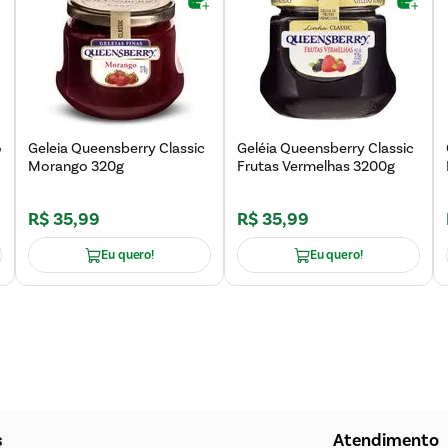
o
Geleia Queensberry Classic
Geléia Queensberry Classic
Morango 320g
Frutas Vermelhas 3200g
R$
35
,
99
R$
35
,
99
Eu quero!
Eu quero!
s
Atendimento