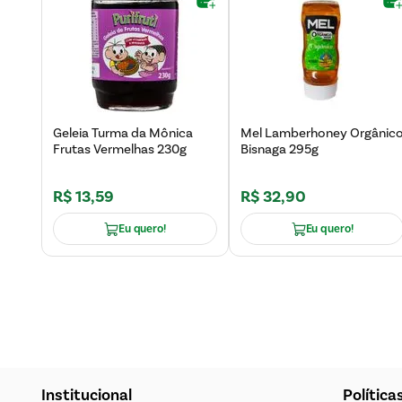
Geleia Turma da Mônica
Mel Lamberhoney Orgânic
Frutas Vermelhas 230g
Bisnaga 295g
R$
13
,
59
R$
32
,
90
Eu quero!
Eu quero!
Institucional
Política