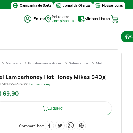
Campanha de Sorte
Jornal de Ofertas
Nossas Lojas
Retire em:
Entrar
Minhas Listas
Campinas - Retirada (10)
C
Mercearia
Bomboniere e doces
Geleia e mel
Mel
Lamberhoney
el Lamberhoney Hot Honey Mikes 340g
Hot Honey
N
:
7898976489003
Lamberhoney
Mikes 340g
$
69
,
90
Eu quero!
Compartilhar