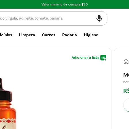
Valor mínimo de compra $30
icínios
Limpeza
Carnes
Padaria
Higiene
M
EA
R