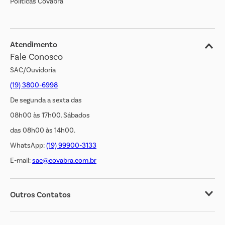
Políticas Covabra
Cliente Bem Estar
Blog
Jornal de Ofertas
Atendimento
Fale Conosco
Transparência Salarial
SAC/Ouvidoria
(19) 3800-6998
De segunda a sexta das
08h00 às 17h00. Sábados
das 08h00 às 14h00.
WhatsApp:
(19) 99900-3133
E-mail:
sac@covabra.com.br
Outros Contatos
Negócios Imobiliários