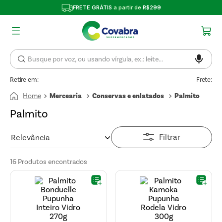
FRETE GRÁTIS
a partir de
R$299
Retire em:
Frete:
Mercearia
Conservas e enlatados
Palmito
Palmito
Filtrar
Relevância
16
Produtos