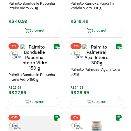
Palmito Bonduelle Pupunha
Palmito Kamoka Pupunha
Inteiro Vidro 270g
Rodela Vidro 300g
R$
40
,
99
R$
18
,
49
Eu quero!
Eu quero!
-
2%
-
17%
Palmito Palmeiral Açaí Inteiro
300g
Palmito Bonduelle Pupunha
Inteiro Vidro 150 g
R$
28
,
69
R$
34
,
89
R$
27
,
99
R$
28
,
99
Eu quero!
Eu quero!
-
13%
-
7%