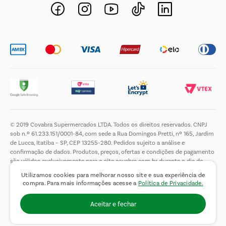
Novos Fornecedores
Trabalhe Conosco
© 2019 Covabra Supermercados LTDA. Todos os direitos reservados. CNPJ
sob n.º 61.233.151/0001-84, com sede a Rua Domingos Pretti, nº 165, Jardim
de Lucca, Itatiba – SP, CEP 13255-280. Pedidos sujeito a análise e
confirmação de dados. Produtos, preços, ofertas e condições de pagamento
são válidos exclusivamente para o site covabra.com.br durante o dia de
hoje, podendo sofrer alterações sem aviso prévio. Nos reservamos ao direito
Utilizamos cookies para melhorar nosso site e sua experiência de
de limitar a quantidade máxima de produtos por compra por cliente. Não
compra. Para mais informações acesse a
Política de Privacidade.
vendemos no atacado. Fotos meramente ilustrativas.É proibida a venda e a
entrega de bebidas alcoólicas a menores de 18 (dezoito) anos, conforme Lei
Aceitar e fechar
n.° 8069/90, art. 81, inciso II (Estatuto da Criança e do Adolescente).