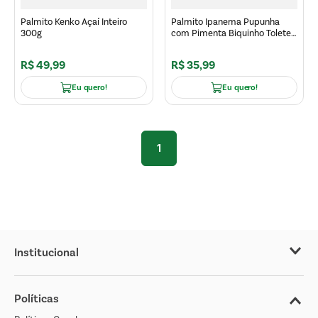
Palmito Kenko Açaí Inteiro
Palmito Ipanema Pupunha
300g
com Pimenta Biquinho Tolete
300g
R$
49
,
99
R$
35
,
99
Eu quero!
Eu quero!
1
Institucional
Sobre o Covabra
Políticas
Nossas Lojas