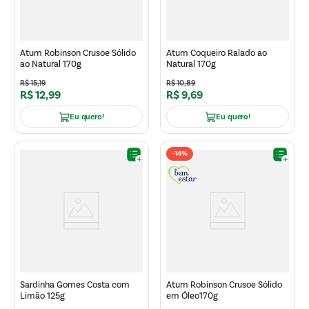
Atum Robinson Crusoe Sólido
Atum Coqueiro Ralado ao
ao Natural 170g
Natural 170g
R$
15
,
19
R$
10
,
89
R$
12
,
99
R$
9
,
69
Eu quero!
Eu quero!
-
14%
Sardinha Gomes Costa com
Atum Robinson Crusoe Sólido
Limão 125g
em Óleo170g