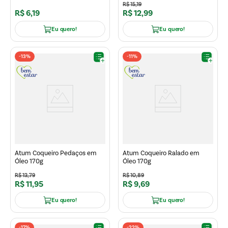
R$
15
,
19
R$
6
,
19
R$
12
,
99
Eu quero!
Eu quero!
-
13%
-
11%
Atum Coqueiro Pedaços em
Atum Coqueiro Ralado em
Óleo 170g
Óleo 170g
R$
13
,
79
R$
10
,
89
R$
11
,
95
R$
9
,
69
Eu quero!
Eu quero!
-
17%
-
22%