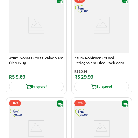
Atum Gomes Costa Ralado em
Atum Robinson Crusoé
Óleo 170g
Pedaços em Óleo Pack com 3
170g
R$
30
,
99
R$
9
,
69
R$
29
,
99
Eu quero!
Eu quero!
-
14%
-
11%