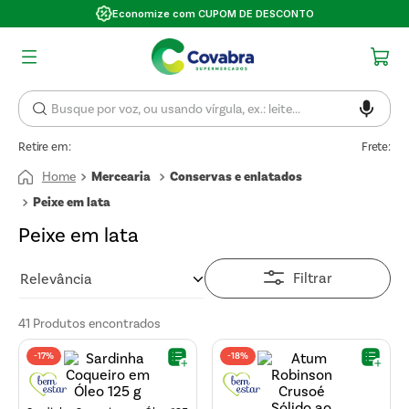
Economize com CUPOM DE DESCONTO
Retire em:
Frete:
Mercearia
Conservas e enlatados
Peixe em lata
Peixe em lata
Filtrar
Relevância
41
Produtos
-
17%
-
18%