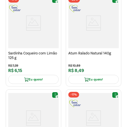
Sardinha Coqueiro com Limão
Atum Ralado Natural 140g
125 g
R$
7
,
39
R$
10
,
89
R$
6
,
15
R$
8
,
49
Eu quero!
Eu quero!
-
17%