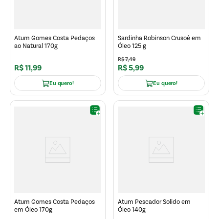
Atum Gomes Costa Pedaços
Sardinha Robinson Crusoé em
ao Natural 170g
Óleo 125 g
R$
7
,
49
R$
11
,
99
R$
5
,
99
Eu quero!
Eu quero!
Atum Gomes Costa Pedaços
Atum Pescador Solido em
em Óleo 170g
Óleo 140g