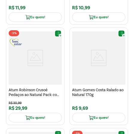
R$
11
,
99
R$
10
,
99
Eu quero!
Eu quero!
-
3%
Atum Robinson Crusoé
Atum Gomes Costa Ralado ao
Pedaços ao Natural Pack com
Natural 170g
3 170g
R$
30
,
99
R$
29
,
99
R$
9
,
69
Eu quero!
Eu quero!
-
3%