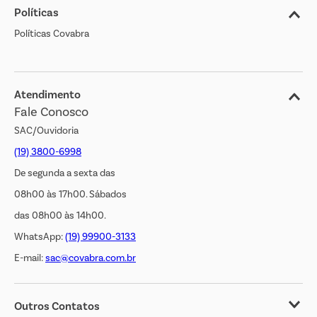
Políticas
Nossas Lojas
Políticas Covabra
Cliente Bem Estar
Blog
Jornal de Ofertas
Atendimento
Fale Conosco
Transparência Salarial
SAC/Ouvidoria
(19) 3800-6998
De segunda a sexta das
08h00 às 17h00. Sábados
das 08h00 às 14h00.
WhatsApp:
(19) 99900-3133
E-mail:
sac@covabra.com.br
Outros Contatos