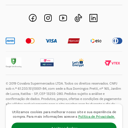
Negócios Imobiliários
Novos Fornecedores
Trabalhe Conosco
© 2019 Covabra Supermercados LTDA. Todos os direitos reservados. CNPJ
sob n.º 61.233.151/0001-84, com sede a Rua Domingos Pretti, nº 165, Jardim
de Lucca, Itatiba – SP, CEP 13255-280. Pedidos sujeito a análise e
confirmação de dados. Produtos, preços, ofertas e condições de pagamento
são válidos exclusivamente para o site covabra.com.br durante o dia de
hoje, podendo sofrer alterações sem aviso prévio. Nos reservamos ao direito
Utilizamos cookies para melhorar nosso site e sua experiência de
de limitar a quantidade máxima de produtos por compra por cliente. Não
compra. Para mais informações acesse a
Política de Privacidade.
vendemos no atacado. Fotos meramente ilustrativas.É proibida a venda e a
entrega de bebidas alcoólicas a menores de 18 (dezoito) anos, conforme Lei