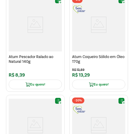
-
4%
Atum Pescador Ralado ao
Atum Coqueiro Sólido em Óleo
Natural 140g
170g
R$
13
,
89
R$
8
,
39
R$
13
,
29
Eu quero!
Eu quero!
-
20%