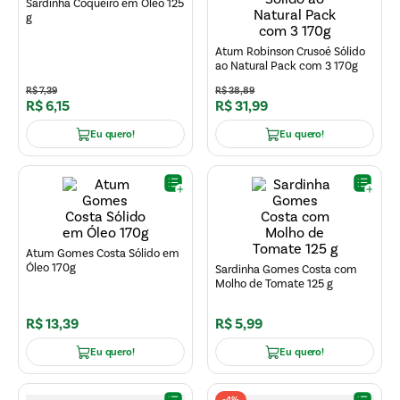
Sardinha Coqueiro em Óleo 125
g
Atum Robinson Crusoé Sólido
ao Natural Pack com 3 170g
R$
7
,
39
R$
38
,
89
R$
6
,
15
R$
31
,
99
Eu quero!
Eu quero!
Atum Gomes Costa Sólido em
Óleo 170g
Sardinha Gomes Costa com
Molho de Tomate 125 g
R$
13
,
39
R$
5
,
99
Eu quero!
Eu quero!