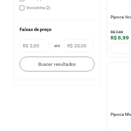
Vovozinha
(
2
)
Pipoca Vo
Faixas de preço
R$
7
,
49
R$
6
,
99
R$
R$
Pipoca Nh