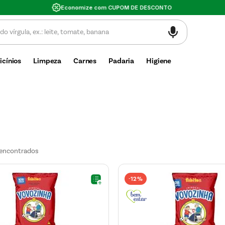
Valor mínimo de compra $30
icínios
Limpeza
Carnes
Padaria
Higiene
12%
-