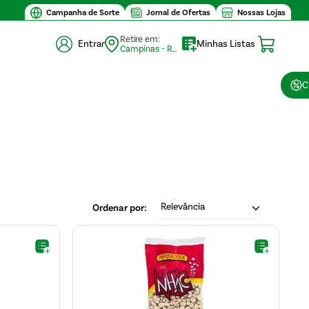
Campanha de Sorte
Jornal de Ofertas
Nossas Lojas
Retire em:
Entrar
Minhas Listas
Campinas - Retirada (10)
C
Relevância