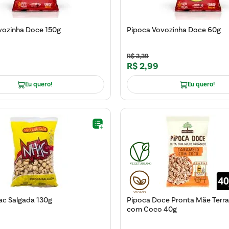
vozinha Doce 150g
Pipoca Vovozinha Doce 60g
R$
3
,
39
R$
2
,
99
Eu quero!
Eu quero!
ac Salgada 130g
Pipoca Doce Pronta Mãe Terr
com Coco 40g