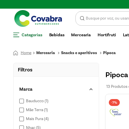
SCONTO
Categorias
Bebidas
Mercearia
Hortifruti
Lat
Mercearia
Snacks e aperitivos
Pipoca
Filtros
Pipoca
13
Produtos
Marca
Bauducco
(
1
)
7%
-
Mãe Terra
(
1
)
Mais Pura
(
4
)
Nhac
(
5
)