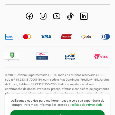
Negócios Imobiliários
Novos Fornecedores
Trabalhe Conosco
© 2019 Covabra Supermercados LTDA. Todos os direitos reservados. CNPJ
sob n.º 61.233.151/0001-84, com sede a Rua Domingos Pretti, nº 165, Jardim
de Lucca, Itatiba – SP, CEP 13255-280. Pedidos sujeito a análise e
confirmação de dados. Produtos, preços, ofertas e condições de pagamento
são válidos exclusivamente para o site covabra.com.br durante o dia de
hoje, podendo sofrer alterações sem aviso prévio. Nos reservamos ao direito
Utilizamos cookies para melhorar nosso site e sua experiência de
de limitar a quantidade máxima de produtos por compra por cliente. Não
compra. Para mais informações acesse a
Política de Privacidade.
vendemos no atacado. Fotos meramente ilustrativas.É proibida a venda e a
entrega de bebidas alcoólicas a menores de 18 (dezoito) anos, conforme Lei