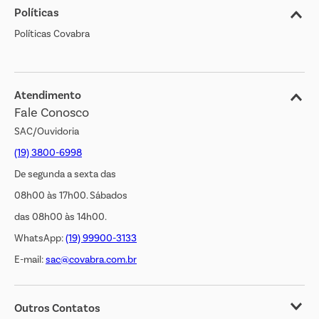
Políticas
Nossas Lojas
Políticas Covabra
Cliente Bem Estar
Blog
Jornal de Ofertas
Atendimento
Fale Conosco
Transparência Salarial
SAC/Ouvidoria
(19) 3800-6998
De segunda a sexta das
08h00 às 17h00. Sábados
das 08h00 às 14h00.
WhatsApp:
(19) 99900-3133
E-mail:
sac@covabra.com.br
Outros Contatos