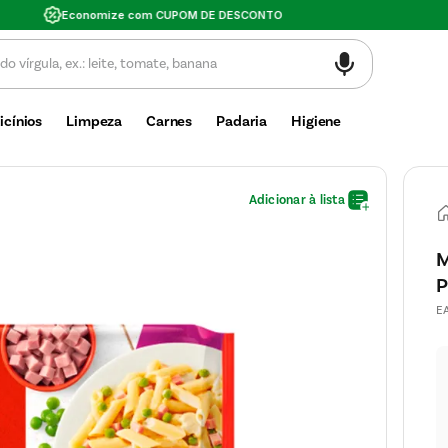
Valor mínimo de compra $30
icínios
Limpeza
Carnes
Padaria
Higiene
M
P
E