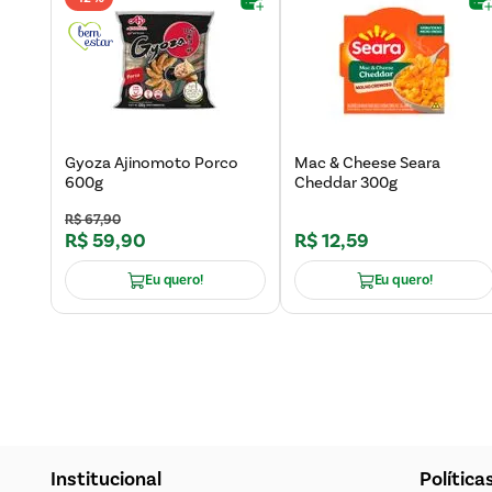
Gyoza Ajinomoto Porco
Mac & Cheese Seara
600g
Cheddar 300g
R$
67
,
90
R$
59
,
90
R$
12
,
59
Eu quero!
Eu quero!
Institucional
Política