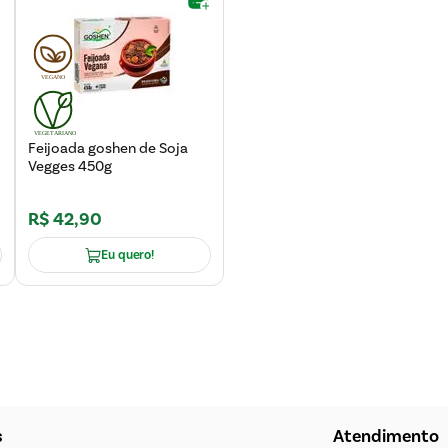
Feijoada goshen de Soja
Vegges 450g
R$
42
,
90
Eu quero!
s
Atendimento