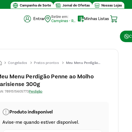
Campanha de Sorte
Jornal de Ofertas
Nossas Lojas
Retire em:
Entrar
Minhas Listas
Campinas - Retirada (10)
C
Congelados
Pratos prontos
Meu Menu Perdigão
Penne ao Molho
eu Menu Perdigão Penne ao Molho
Parisiense 300g
arisiense 300g
AN
:
7891515605773
Perdigão