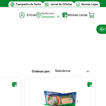
Campanha de Sorte
Jornal de Ofertas
Nossas Lojas
Retire em:
Entrar
Minhas Listas
Campinas - Retirada (10)
C
Relevância