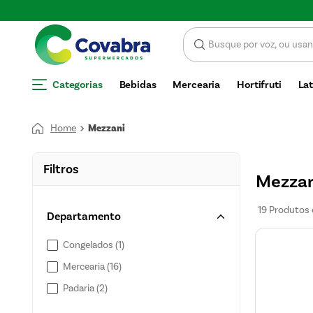
SCONTO
Categorias
Bebidas
Mercearia
Hortifruti
Lat
Mezzani
Filtros
Mezzan
19
Produtos
Departamento
Congelados
(
1
)
Mercearia
(
16
)
Padaria
(
2
)