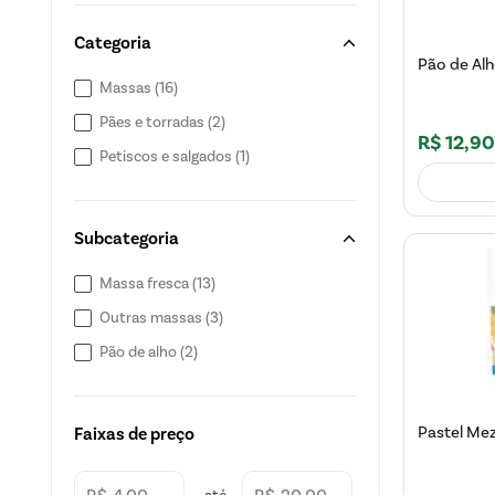
Categoria
Pão de Alh
Massas
(
16
)
Pães e torradas
(
2
)
R$
12
,
90
Petiscos e salgados
(
1
)
Subcategoria
Massa fresca
(
13
)
Outras massas
(
3
)
Pão de alho
(
2
)
Pastel Mez
Faixas de preço