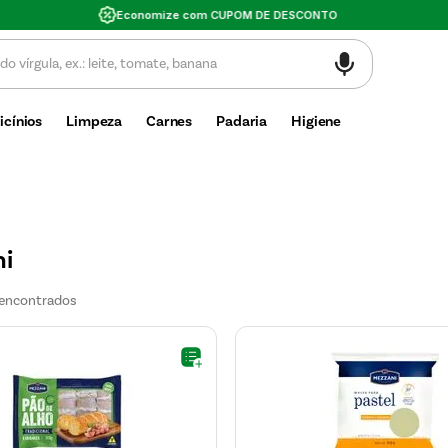
Valor mínimo de compra $30
icínios
Limpeza
Carnes
Padaria
Higiene
i