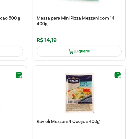
scao 500 g
Massa para Mini Pizza Mezzani com 14
400g
R$
14
,
19
Eu quero!
Ravioli Mezzani 4 Queijos 400g