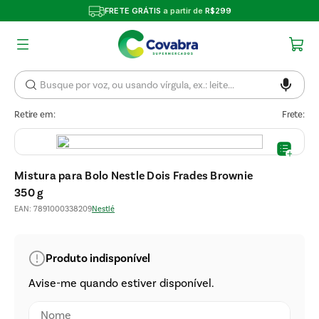
FRETE GRÁTIS
a partir de
R$299
Retire em:
Frete:
Mistura para Bolo Nestle Dois Frades Brownie
350 g
EAN
:
7891000338209
Nestlé