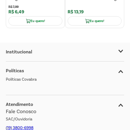
R$
7
,
99
R$
6
,
49
R$
13
,
19
R
Eu quero!
Eu quero!
Institucional
Sobre o Covabra
Políticas
Nossas Lojas
Políticas Covabra
Cliente Bem Estar
Blog
Jornal de Ofertas
Atendimento
Fale Conosco
Transparência Salarial
SAC/Ouvidoria
(19) 3800-6998