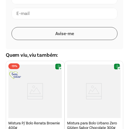
Quem viu, viu também:
-
19%
M
C
Mistura P/ Bolo Renata Brownie
Mistura para Bolo Urbano Zero
400g
Glúten Sabor Chocolate 300g