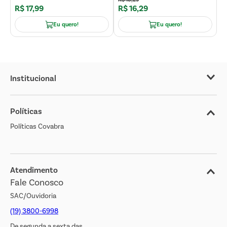
R$
17
,
99
R$
16
,
29
R
Eu quero!
Eu quero!
Institucional
Sobre o Covabra
Políticas
Nossas Lojas
Políticas Covabra
Cliente Bem Estar
Blog
Jornal de Ofertas
Atendimento
Fale Conosco
Transparência Salarial
SAC/Ouvidoria
(19) 3800-6998
De segunda a sexta das