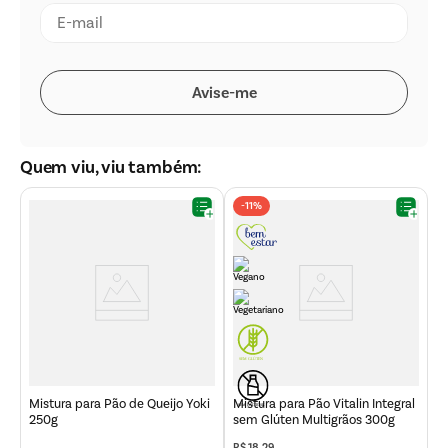
Quem viu, viu também:
-
11%
M
I
Mistura para Pão de Queijo Yoki
Mistura para Pão Vitalin Integral
250g
sem Glúten Multigrãos 300g
R$
18
,
29
R