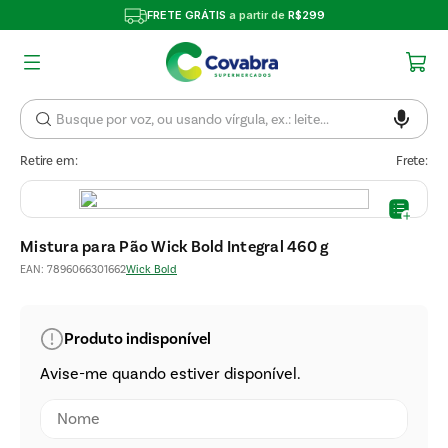
FRETE GRÁTIS
a partir de
R$299
Retire em:
Frete:
Mistura para Pão Wick Bold Integral 460 g
EAN
:
7896066301662
Wick Bold