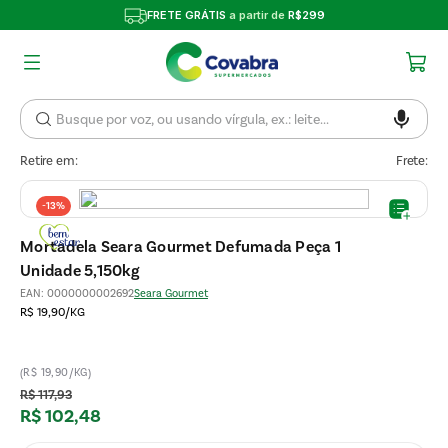
FRETE GRÁTIS
a partir de
R$299
Retire em:
Frete:
-
13%
Mortadela Seara Gourmet Defumada Peça 1
Unidade 5,150kg
EAN
:
0000000002692
Seara Gourmet
R$ 19,90/KG
(R$ 19,90/KG)
R$
117
,
93
R$
102
,
48