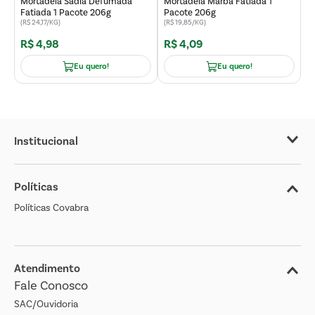
Mortadela Sadia Defumada
Mortadela Marba Fatiada 1
Fatiada 1 Pacote 206g
Pacote 206g
(R$ 24,17/KG)
(R$ 19,85/KG)
R$
4
,
98
R$
4
,
09
R
Eu quero!
Eu quero!
Institucional
Sobre o Covabra
Políticas
Nossas Lojas
Políticas Covabra
Cliente Bem Estar
Blog
Jornal de Ofertas
Atendimento
Fale Conosco
Transparência Salarial
SAC/Ouvidoria