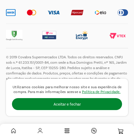
© 2019 Covabra Supermercados LTDA. Todos os direitos reservados. CNPJ
sob n.º 61.233.151/0001-84, com sede a Rua Domingos Pretti, nº 165, Jardim
de Lucca, Itatiba – SP, CEP 13255-280. Pedidos sujeito a análise e
confirmação de dados. Produtos, preços, ofertas e condições de pagamento
são válidos exclusivamente para o site covabra.com.br durante o dia de
hoje, podendo sofrer alterações sem aviso prévio. Nos reservamos ao direito
Utilizamos cookies para melhorar nosso site e sua experiência de
de limitar a quantidade máxima de produtos por compra por cliente. Não
compra. Para mais informações acesse a
Política de Privacidade.
vendemos no atacado. Fotos meramente ilustrativas.É proibida a venda e a
entrega de bebidas alcoólicas a menores de 18 (dezoito) anos, conforme Lei
Aceitar e fechar
n.° 8069/90, art. 81, inciso II (Estatuto da Criança e do Adolescente).