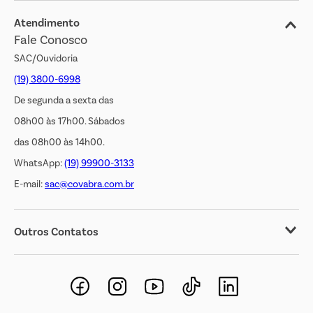
Jornal de Ofertas
Atendimento
Fale Conosco
Transparência Salarial
SAC/Ouvidoria
(19) 3800-6998
De segunda a sexta das
08h00 às 17h00. Sábados
das 08h00 às 14h00.
WhatsApp:
(19) 99900-3133
E-mail:
sac@covabra.com.br
Outros Contatos
Negócios Imobiliários
Novos Fornecedores
Trabalhe Conosco