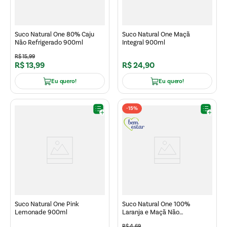
Suco Natural One 80% Caju
Suco Natural One Maçã
Não Refrigerado 900ml
Integral 900ml
R$
15
,
99
R$
13
,
99
R$
24
,
90
Eu quero!
Eu quero!
-
15%
Suco Natural One Pink
Suco Natural One 100%
Lemonade 900ml
Laranja e Maçã Não
Refrigerado 180ml
R$
4
,
69