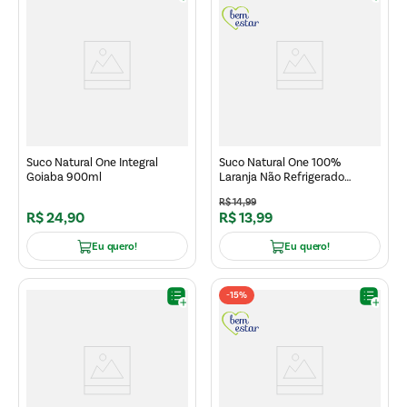
Suco Natural One Integral
Suco Natural One 100%
Goiaba 900ml
Laranja Não Refrigerado
900ml
R$
14
,
99
R$
24
,
90
R$
13
,
99
Eu quero!
Eu quero!
-
15%