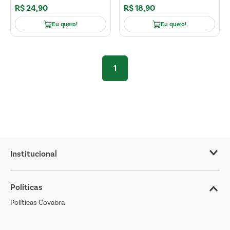
R$
24
,
90
R$
18
,
90
Eu quero!
Eu quero!
1
Institucional
Sobre o Covabra
Políticas
Nossas Lojas
Políticas Covabra
Cliente Bem Estar
Blog