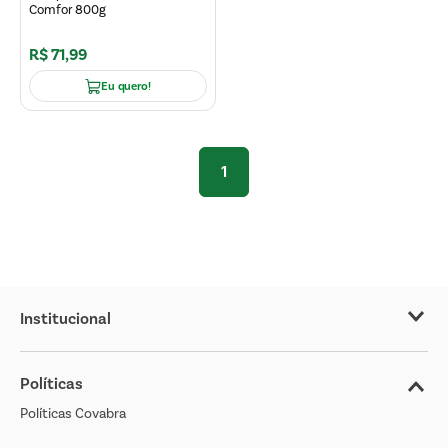
Comfor 800g
R$
71
,
99
Eu quero!
1
Institucional
Sobre o Covabra
Políticas
Nossas Lojas
Políticas Covabra
Cliente Bem Estar