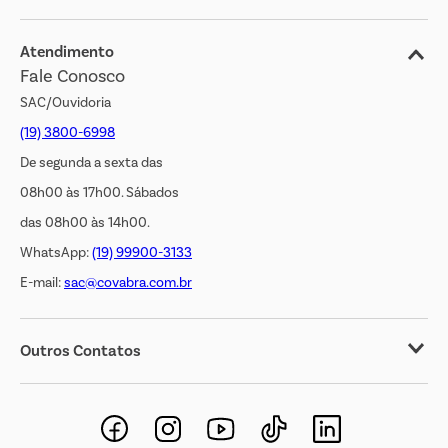
Blog
Jornal de Ofertas
Atendimento
Fale Conosco
Transparência Salarial
SAC/Ouvidoria
(19) 3800-6998
De segunda a sexta das
08h00 às 17h00. Sábados
das 08h00 às 14h00.
WhatsApp:
(19) 99900-3133
E-mail:
sac@covabra.com.br
Outros Contatos
Negócios Imobiliários
Novos Fornecedores