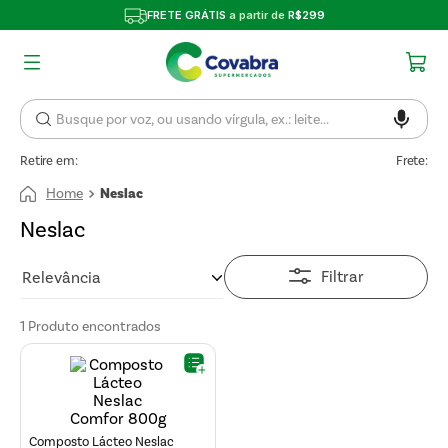
FRETE GRÁTIS
a partir de
R$299
Retire em:
Frete:
Neslac
Neslac
Filtrar
Relevância
1
Produto
Composto Lácteo Neslac