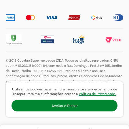
Trabalhe Conosco
© 2019 Covabra Supermercados LTDA. Todos os direitos reservados. CNPJ
sob n.º 61.233.151/0001-84, com sede a Rua Domingos Pretti, nº 165, Jardim
de Lucca, Itatiba – SP, CEP 13255-280. Pedidos sujeito a análise e
confirmação de dados. Produtos, preços, ofertas e condições de pagamento
são válidos exclusivamente para o site covabra.com.br durante o dia de
hoje, podendo sofrer alterações sem aviso prévio. Nos reservamos ao direito
Utilizamos cookies para melhorar nosso site e sua experiência de
de limitar a quantidade máxima de produtos por compra por cliente. Não
compra. Para mais informações acesse a
Política de Privacidade.
vendemos no atacado. Fotos meramente ilustrativas.É proibida a venda e a
entrega de bebidas alcoólicas a menores de 18 (dezoito) anos, conforme Lei
Aceitar e fechar
n.° 8069/90, art. 81, inciso II (Estatuto da Criança e do Adolescente).