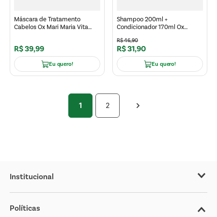
Máscara de Tratamento
Shampoo 200ml +
Cabelos Ox Mari Maria Vita
Condicionador 170ml Ox
Glow 300g
Glicólico un
R$
46
,
90
R$
39
,
99
R$
31
,
90
Eu quero!
Eu quero!
1
2
Institucional
Sobre o Covabra
Políticas
Nossas Lojas