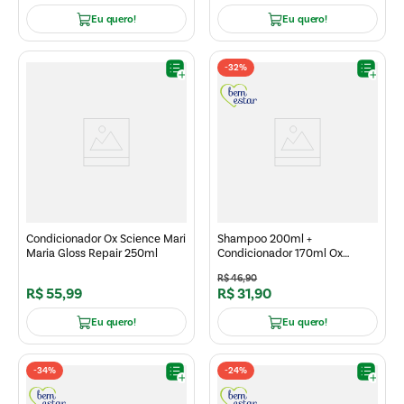
Eu quero!
Eu quero!
-
32%
Condicionador Ox Science Mari
Shampoo 200ml +
Maria Gloss Repair 250ml
Condicionador 170ml Ox
Colágeno un
R$
46
,
90
R$
55
,
99
R$
31
,
90
Eu quero!
Eu quero!
-
34%
-
24%