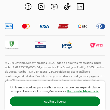
Novos Fornecedores
Trabalhe Conosco
© 2019 Covabra Supermercados LTDA. Todos os direitos reservados. CNPJ
sob n.º 61.233.151/0001-84, com sede a Rua Domingos Pretti, nº 165, Jardim
de Lucca, Itatiba – SP, CEP 13255-280. Pedidos sujeito a análise e
confirmação de dados. Produtos, preços, ofertas e condições de pagamento
são válidos exclusivamente para o site covabra.com.br durante o dia de
hoje, podendo sofrer alterações sem aviso prévio. Nos reservamos ao direito
Utilizamos cookies para melhorar nosso site e sua experiência de
de limitar a quantidade máxima de produtos por compra por cliente. Não
compra. Para mais informações acesse a
Política de Privacidade.
vendemos no atacado. Fotos meramente ilustrativas.É proibida a venda e a
entrega de bebidas alcoólicas a menores de 18 (dezoito) anos, conforme Lei
Aceitar e fechar
n.° 8069/90, art. 81, inciso II (Estatuto da Criança e do Adolescente).