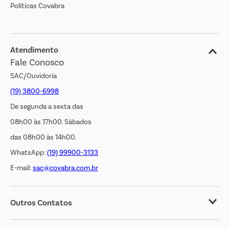
Políticas Covabra
Cliente Bem Estar
Blog
Jornal de Ofertas
Atendimento
Fale Conosco
Transparência Salarial
SAC/Ouvidoria
(19) 3800-6998
De segunda a sexta das
08h00 às 17h00. Sábados
das 08h00 às 14h00.
WhatsApp:
(19) 99900-3133
E-mail:
sac@covabra.com.br
Outros Contatos
Negócios Imobiliários