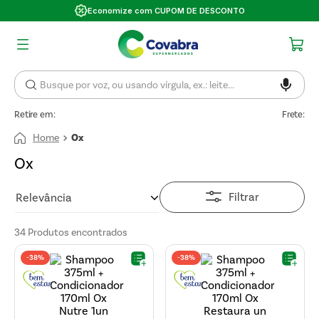
Economize com CUPOM DE DESCONTO
Retire em:
Frete:
Ox
Ox
Filtrar
Relevância
34
Produtos
-
38%
-
38%