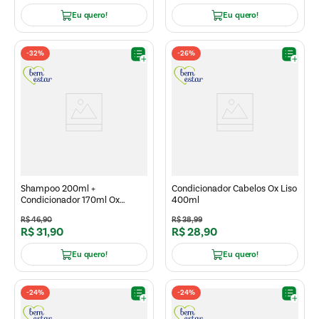
Eu quero!
Eu quero!
-
32%
-
26%
Shampoo 200ml +
Condicionador Cabelos Ox Liso
Condicionador 170ml Ox
400ml
Hialurônico un
R$
46
,
90
R$
38
,
99
R$
31
,
90
R$
28
,
90
Eu quero!
Eu quero!
-
24%
-
24%