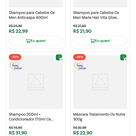
Shampoo para Cabelos Ox
Shampoo para Cabelos Ox
Men Anticaspa 400ml
Mari Maria Hair Vita Glow
240ml
R$
34
,
99
R$
27
,
89
R$
22
,
99
R$
21
,
90
Eu quero!
Eu quero!
-
32%
-
26%
Shampoo 200ml +
Máscara Tratamento Ox Nutre
Condicionador 170ml Ox
300g
Micelar un
R$
46
,
90
R$
30
,
99
R$
31
,
90
R$
22
,
90