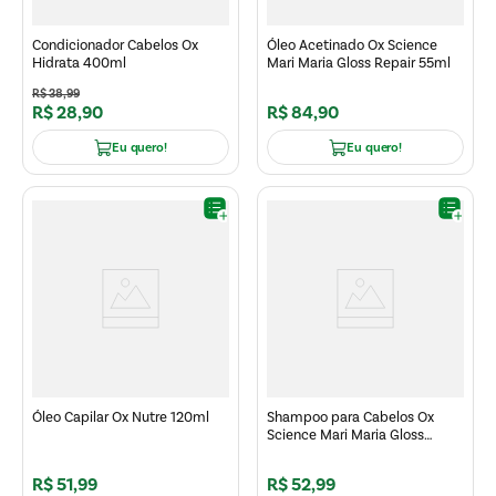
Condicionador Cabelos Ox
Óleo Acetinado Ox Science
Hidrata 400ml
Mari Maria Gloss Repair 55ml
R$
38
,
99
R$
28
,
90
R$
84
,
90
Eu quero!
Eu quero!
Óleo Capilar Ox Nutre 120ml
Shampoo para Cabelos Ox
Science Mari Maria Gloss
Repair 250ml
R$
51
,
99
R$
52
,
99