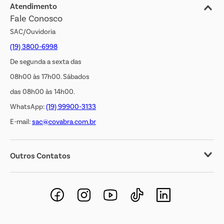
Jornal de Ofertas
Atendimento
Fale Conosco
Transparência Salarial
SAC/Ouvidoria
(19) 3800-6998
De segunda a sexta das
08h00 às 17h00. Sábados
das 08h00 às 14h00.
WhatsApp:
(19) 99900-3133
E-mail:
sac@covabra.com.br
Outros Contatos
Negócios Imobiliários
Novos Fornecedores
Trabalhe Conosco