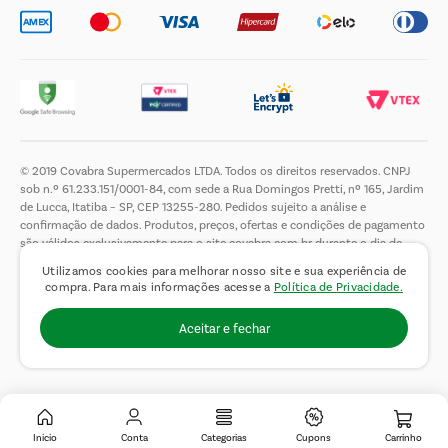
© 2019 Covabra Supermercados LTDA. Todos os direitos reservados. CNPJ
sob n.º 61.233.151/0001-84, com sede a Rua Domingos Pretti, nº 165, Jardim
de Lucca, Itatiba – SP, CEP 13255-280. Pedidos sujeito a análise e
confirmação de dados. Produtos, preços, ofertas e condições de pagamento
são válidos exclusivamente para o site covabra.com.br durante o dia de
hoje, podendo sofrer alterações sem aviso prévio. Nos reservamos ao direito
Utilizamos cookies para melhorar nosso site e sua experiência de
de limitar a quantidade máxima de produtos por compra por cliente. Não
compra. Para mais informações acesse a
Política de Privacidade.
vendemos no atacado. Fotos meramente ilustrativas.É proibida a venda e a
entrega de bebidas alcoólicas a menores de 18 (dezoito) anos, conforme Lei
Aceitar e fechar
n.° 8069/90, art. 81, inciso II (Estatuto da Criança e do Adolescente).
Inicio
Conta
Categorias
Cupons