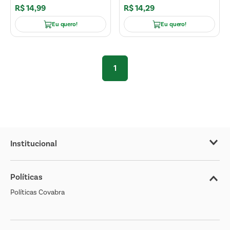
R$
14
,
99
R$
14
,
29
Eu quero!
Eu quero!
1
Institucional
Sobre o Covabra
Políticas
Nossas Lojas
Políticas Covabra
Cliente Bem Estar
Blog