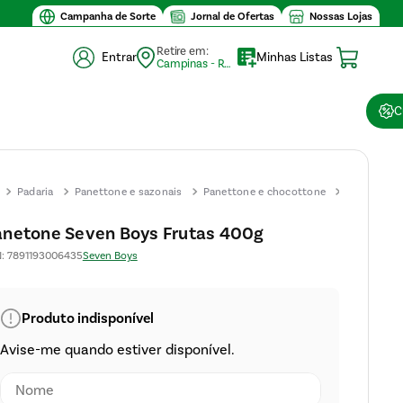
Campanha de Sorte
Jornal de Ofertas
Nossas Lojas
Retire em:
Entrar
Minhas Listas
Campinas - Retirada (10)
C
Padaria
Panettone e sazonais
Panettone e chocottone
Panetone
Seven
netone Seven Boys Frutas 400g
Boys
N
:
7891193006435
Seven Boys
Frutas
400g