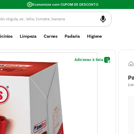
Valor mínimo de compra $30
icínios
Limpeza
Carnes
Padaria
Higiene
Pa
EA