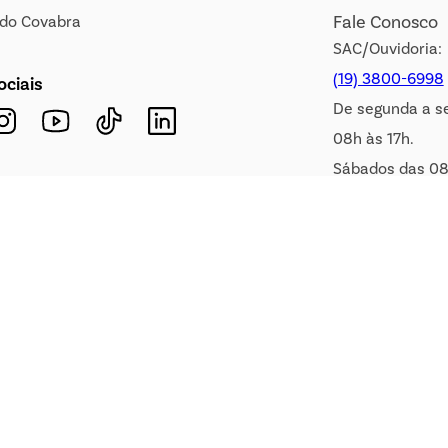
Fale Conosco
s do Covabra
SAC/Ouvidoria:
(19) 3800-6998
ociais
De segunda a s
08h às 17h.
Sábados das 08
WhatsApp:
(19) 99900-3133
E-mail:
sac@covabra.c