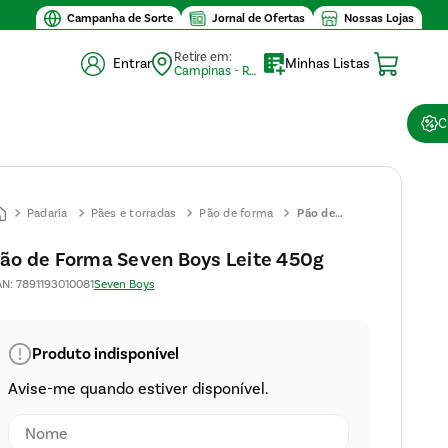
Valor m
Campanha de Sorte
Jornal de Ofertas
Nossas Lojas
Retire em:
Entrar
Minhas Listas
Campinas - Retirada (10)
C
Padaria
Pães e torradas
Pão de forma
Pão de
Forma
ão de Forma Seven Boys Leite 450g
Seven Boys
AN
:
7891193010081
Seven Boys
Leite 450g