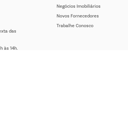
Negócios Imobiliários
Novos Fornecedores
Trabalhe Conosco
exta das
h às 14h.
om.br