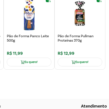
o
Pão de Forma Panco Leite
Pão de Forma Pullman
500g
Proteínas 370g
R$
11
,
99
R$
12
,
99
Eu quero!
Eu quero!
s
Atendimento