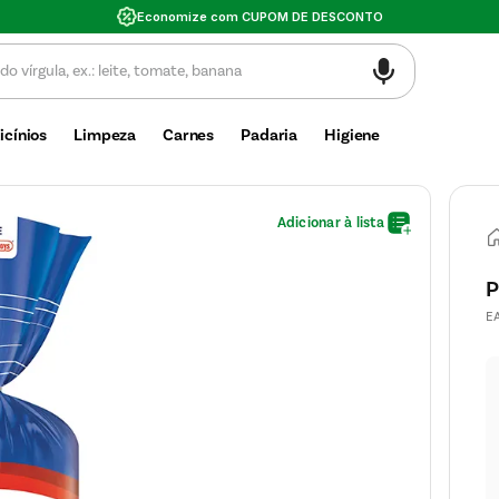
Economize com CUPOM DE DESCONTO
icínios
Limpeza
Carnes
Padaria
Higiene
P
E